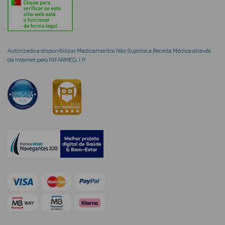
Limpeza Facial
Desmaquilhantes
Autorizado a disponibilizar Medicamentos Não Sujeitos a Receita Médica através
Água Micelar
da Internet pelo INFARMED, I.P.
Solares
Máscaras
Faciais
Água Termal
Esfoliantes
Lábios
Coffrets