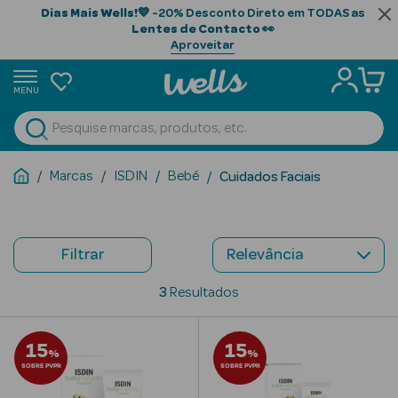
Dias Mais Wells!
💙 -20% Desconto Direto em TODAS as
Lentes de Contacto
👀
Aproveitar
MENU
portunidades
Ver Tudo
Beauty Season
Marcas
ISDIN
Bebé
Cuidados Faciais
Beauty Season
Cabelo
Profissional
Filtrar
Beauty Season
3
Resultados
Cosmética
15
15
Beauty Season
%
%
SOBRE PVPR
Cosmética
SOBRE PVPR
Luxo