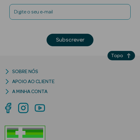
Digite o seu e-mail
mética Rosto e
Subscrever
Topo
Ver Tudo
Cosmética
Rosto
SOBRE NÓS
APOIO AO CLIENTE
Hidratantes
A MINHA CONTA
Séruns Faciais
Creme de Olhos
Anti-
envelhecimento