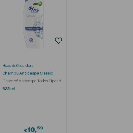
Head & Shoulders
Champú Anticaspa Classic
Champô Anticaspa Todos Tipos de
Cabelo
625 ml
erfumes
Ver Tudo
Perfumes
59
10
€