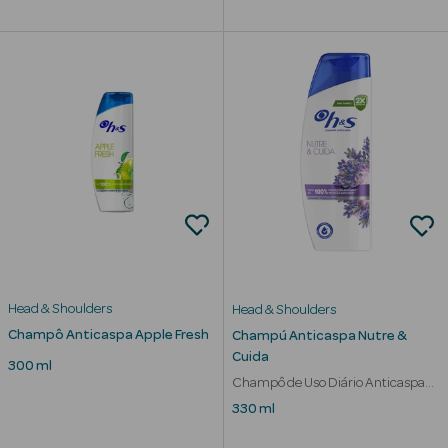
Limpeza Facial
Desmaquilhantes
Água Micelar
Solares
Máscaras
Faciais
Água Termal
Head & Shoulders
Head & Shoulders
Esfoliantes
Champô Anticaspa Apple Fresh
Champú Anticaspa Nutre &
Cuida
300 ml
Lábios
Champô de Uso Diário Anticaspa
Equilibrante
330 ml
Coffrets