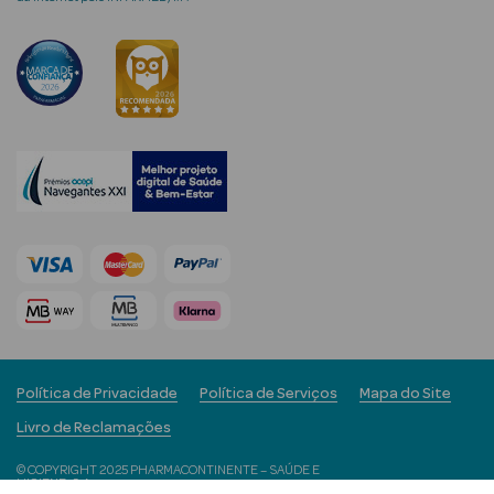
Ver Tudo
Coffrets
Coffrets de
Mulher
Coffrets de
Homem
Política de Privacidade
Política de Serviços
Mapa do Site
Livro de Reclamações
© COPYRIGHT 2025 PHARMACONTINENTE – SAÚDE E
HIGIENE, S.A.