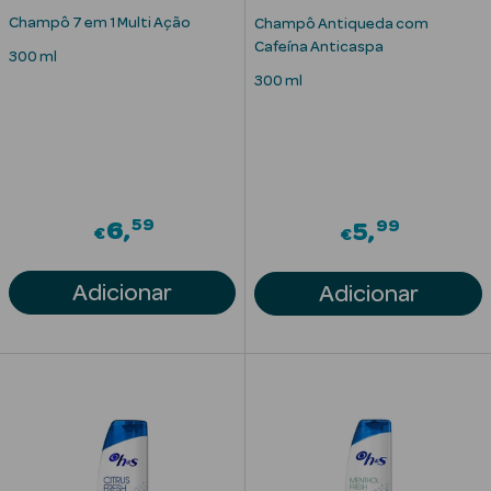
Champô 7 em 1 Multi Ação
Champô Antiqueda com
Cafeína Anticaspa
300 ml
300 ml
Ver Tudo
59
99
6
5
€
Solares
€
Corpo
Adicionar
Adicionar
Rosto
Lábios
Solares Bebé e
Criança