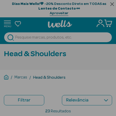
Dias Mais Wells!
💙 -20% Desconto Direto em TODAS as
Lentes de Contacto
👀
Aproveitar
MENU
portunidades
Ver Tudo
Beauty Season
Head & Shoulders
Beauty Season
Cabelo
Profissional
Marcas
Head & Shoulders
Beauty Season
Cosmética
Filtrar
Beauty Season
Cosmética
23
Resultados
Luxo