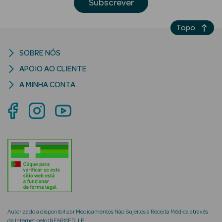
Subscrever
Topo
SOBRE NÓS
riança
APOIO AO CLIENTE
A MINHA CONTA
Ver Tudo
Perfumes
Unissexo
Eau de Parfum
Eau de Toilette
Águas de
Colónia
Autorizado a disponibilizar Medicamentos Não Sujeitos a Receita Médica através
da Internet pelo INFARMED, I.P.