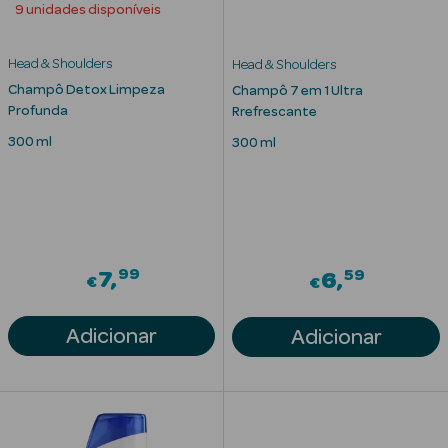
9 unidades disponíveis
Head & Shoulders
Head & Shoulders
nte
Champô Detox Limpeza
Champô 7 em 1 Ultra
Profunda
Rrefrescante
Ver Tudo
300 ml
300 ml
Estética
Vouchers
Oferta Estética
99
59
7
6
€
€
Adicionar
Adicionar
eleza - Beauty