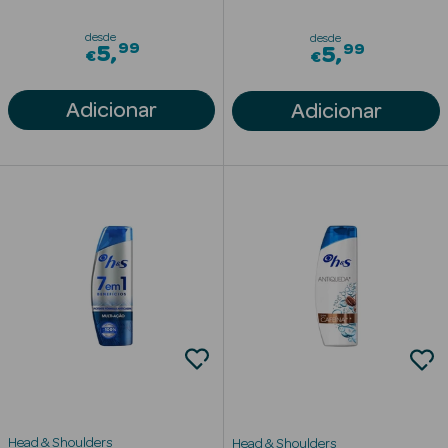
Solares
desde
desde
99
99
5
5
€
€
Adicionar
Adicionar
a Pesada
Head & Shoulders
Head & Shoulders