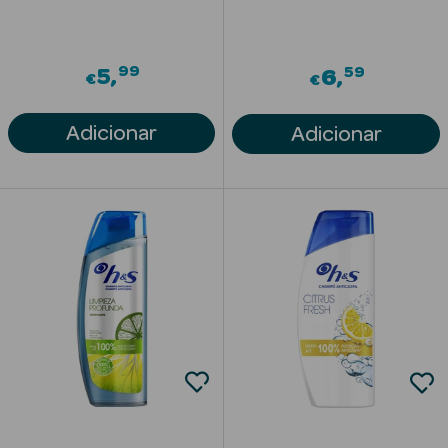
Acessórios
99
59
5
6
€
€
Adicionar
Adicionar
Ver Tudo
Cosmética
Corpo
Hidratantes
Banho
Protetores
Solares
Refirmantes