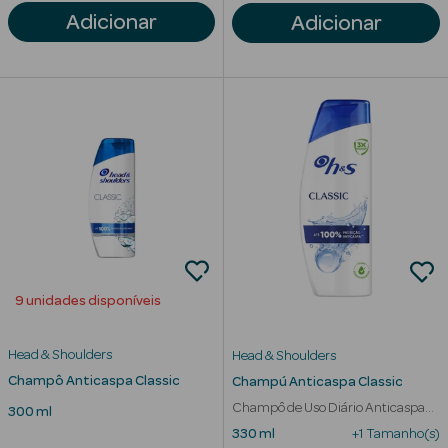
Adicionar
Adicionar
Solares com
Cor
Ver Tudo
Necessidades
da Pele
Acne
9 unidades disponíveis
Anti idade
Head & Shoulders
Head & Shoulders
Celulite
Champô Anticaspa Classic
Champú Anticaspa Classic
Champô de Uso Diário Anticaspa
300 ml
Cicatrizes
Persistente
330 ml
+1 Tamanho(s)