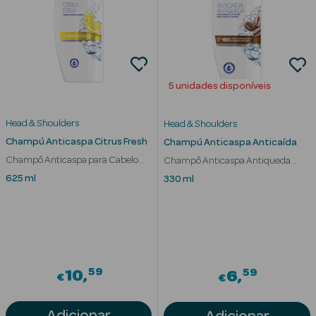
Corporais
Coffrets
Acessórios
5 unidades disponíveis
Head & Shoulders
Head & Shoulders
Champú Anticaspa Citrus Fresh
Champú Anticaspa Anticaída
Champô Anticaspa para Cabelo
Champô Anticaspa Antiqueda
Ver Tudo
Oleoso
Devido a Quebra
625 ml
330 ml
Cosmética
Rosto Luxo
Hidratantes
Séruns Faciais
59
59
10
6
€
€
Contorno de
Adicionar
Adicionar
Olhos