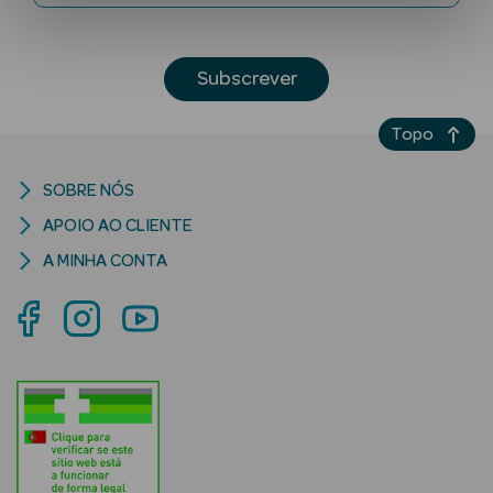
Subscrever
Topo
SOBRE NÓS
Ver Tudo
APOIO AO CLIENTE
Solares
A MINHA CONTA
Corpo
Rosto
Lábios
Solares Bebé e
Criança