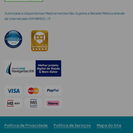
Autorizado a disponibilizar Medicamentos Não Sujeitos a Receita Médica através
da Internet pelo INFARMED, I.P.
mética Rosto e
Ver Tudo
Cosmética
Rosto
Hidratantes
Séruns Faciais
Creme de Olhos
Anti-
Política de Privacidade
Política de Serviços
Mapa do Site
envelhecimento