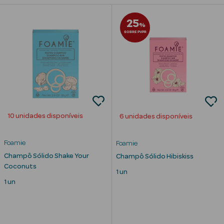
Beauty Season
25
%
Cuidados de
SOBRE PVPR
Cabelo
Beauty Season
Maquilhagem
Beauty Season
Maquilhagem
10 unidades disponíveis
6 unidades disponíveis
Luxo
Foamie
Foamie
Beauty Season
Champô Sólido Shake Your
Champô Sólido Hibiskiss
Nutricosmética
Coconuts
1 un
Beauty Season
1 un
Perfumes
Beauty Season