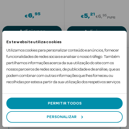
Solares
95
21
6
Price redu
5
95
€
€
6
€
PVPR
Adicionar
Adicionar
Este website utiliza cookies
Utilizamos cookies para personalizar conteúdo e anúncios, fornecer
funcionalidades de redes sociais e analisar o nosso tráfego. Também
partilhamos informações acerca da sua utilização do site com os
1
nossos parceiros de redes sociais, de publicidade e de análise, que as
podem combinar com outras informações que lhes forneceu ou
a Pesada
recolhidas por estes a partir da sua utilização dos respetivos serviços.
Subscreva a
PERMITIR TODOS
Newsletter
PERSONALIZAR
Digite o seu e-mail