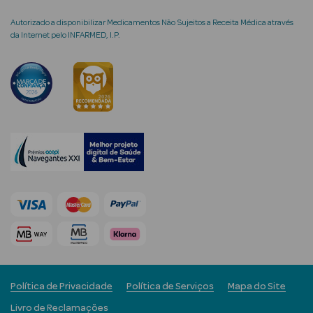
Autorizado a disponibilizar Medicamentos Não Sujeitos a Receita Médica através
Cuidados de
da Internet pelo INFARMED, I.P.
Mãos
Coffrets
Ver Tudo
Protetores
Solares
Protetores
Solares de
Rosto
Política de Privacidade
Política de Serviços
Mapa do Site
Protetores
Livro de Reclamações