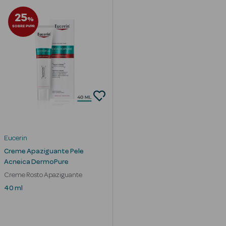
Corporais
25
%
Coffrets
SOBRE PVPR
Acessórios
Ver Tudo
Cosmética
Eucerin
Rosto Luxo
Creme Apaziguante Pele
Acneica DermoPure
Hidratantes
Creme Rosto Apaziguante
40 ml
Séruns Faciais
Contorno de
Olhos