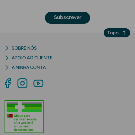
Subscrever
Ver Tudo
Topo
Cosmética
Corpo Luxo
SOBRE NÓS
Hidratantes
APOIO AO CLIENTE
A MINHA CONTA
Banho
Desodorizantes
Refirmantes
Protetores
Solares
Bronzeadores