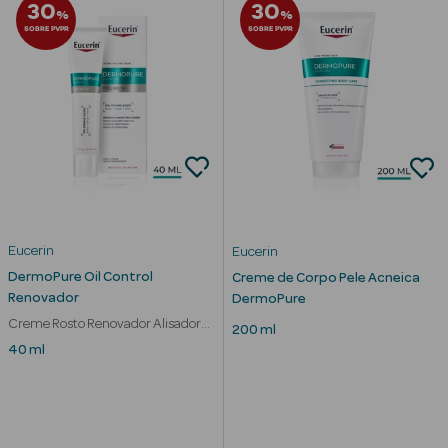
30
30
%
%
SOBRE PVPR
SOBRE PVPR
mética Rosto e
Ver Tudo
Cosmética
Rosto
Eucerin
Eucerin
Hidratantes
DermoPure Oil Control
Creme de Corpo Pele Acneica
Renovador
DermoPure
Séruns Faciais
Creme Rosto Renovador Alisador
200 ml
Pele Oleosa
40 ml
Creme de Olhos
Anti-
envelhecimento