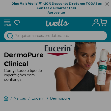
Dias Mais Wells!
💙 -20% Desconto Direto em TODAS as
Lentes de Contacto
👀
Aproveitar
MENU
portunidades
Ver Tudo
Beauty Season
DermoPure
Beauty Season
Clinical
Cabelo
Profissional
Corrige todo o tipo de
imperfeições com
confiança.
Beauty Season
Cosmética
Beauty Season
Marcas
Eucerin
Dermopure
Cosmética
Luxo