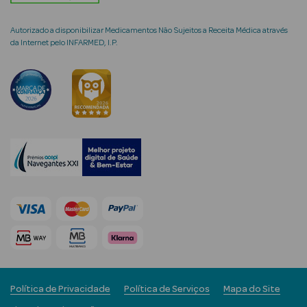
Autorizado a disponibilizar Medicamentos Não Sujeitos a Receita Médica através
da Internet pelo INFARMED, I.P.
mética Rosto e
Ver Tudo
Cosmética
Rosto
Hidratantes
Séruns Faciais
Creme de Olhos
Anti-
Política de Privacidade
Política de Serviços
Mapa do Site
envelhecimento