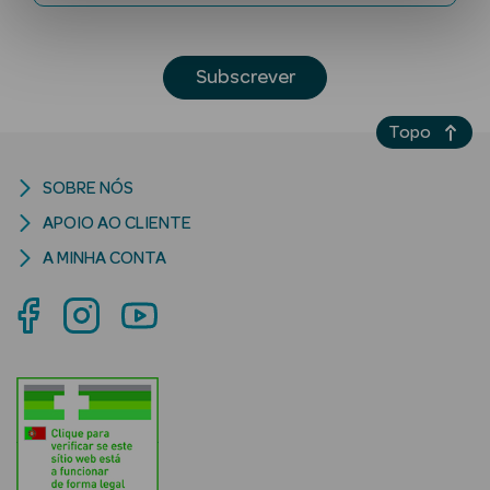
Subscrever
Topo
SOBRE NÓS
Ver Tudo
APOIO AO CLIENTE
Solares
A MINHA CONTA
Corpo
Rosto
Lábios
Solares Bebé e
Criança