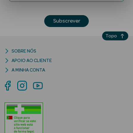
Subscrever
Topo
SOBRE NÓS
Ver Tudo
APOIO AO CLIENTE
Solares
A MINHA CONTA
Corpo
Rosto
Lábios
Solares Bebé e
Criança