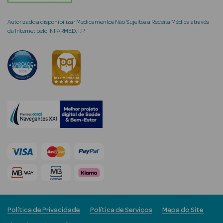
Autorizado a disponibilizar Medicamentos Não Sujeitos a Receita Médica através
da Internet pelo INFARMED, I.P.
mética Rosto e
Ver Tudo
Cosmética
Rosto
Hidratantes
Séruns Faciais
Creme de Olhos
Anti-
Política de Privacidade
Política de Serviços
Mapa do Site
envelhecimento