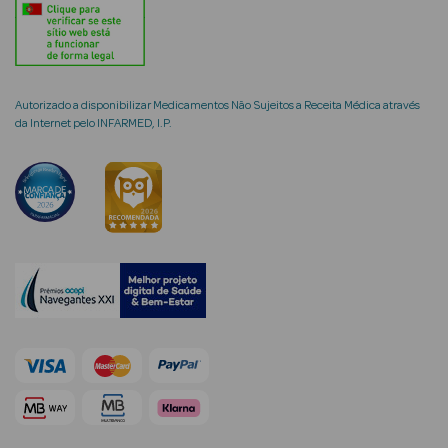
Ver Tudo
Coffrets
Autorizado a disponibilizar Medicamentos Não Sujeitos a Receita Médica através
da Internet pelo INFARMED, I.P.
Coffrets de
Mulher
Coffrets de
Homem