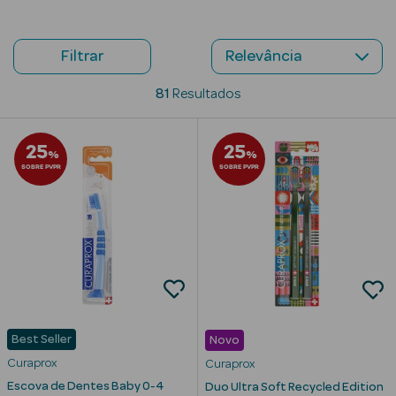
Beauty Season
Cuidados de
Filtrar
Cabelo
81
Resultados
Beauty Season
Maquilhagem
25
25
%
%
SOBRE PVPR
SOBRE PVPR
Beauty Season
Maquilhagem
Luxo
Beauty Season
Nutricosmética
Beauty Season
Perfumes
Best Seller
Novo
Curaprox
Curaprox
Beauty Season
Escova de Dentes Baby 0-4
Duo Ultra Soft Recycled Edition