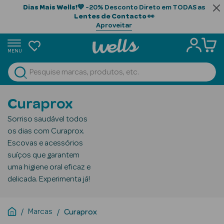
Dias Mais Wells!
💙 -20% Desconto Direto em TODAS as
Lentes de Contacto
👀
Aproveitar
MENU
portunidades
Ver Tudo
Beauty Season
Curaprox
Beauty Season
Sorriso saudável todos
Cabelo
os dias com Curaprox.
Profissional
Escovas e acessórios
suíços que garantem
Beauty Season
uma higiene oral eficaz e
Cosmética
delicada. Experimenta já!
Beauty Season
Cosmética
Marcas
Curaprox
Luxo