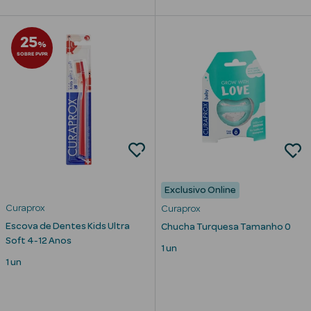
Corporais
Coffrets
25
%
SOBRE PVPR
Acessórios
Ver Tudo
Cosmética
Exclusivo Online
Rosto Luxo
Curaprox
Curaprox
Escova de Dentes Kids Ultra
Chucha Turquesa Tamanho 0
Hidratantes
Soft 4-12 Anos
1 un
Séruns Faciais
1 un
Contorno de
Olhos