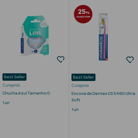
25
%
SOBRE PVPR
mética Rosto e
Ver Tudo
Cosmética
Rosto
Best Seller
Best Seller
Hidratantes
Curaprox
Curaprox
Chucha Azul Tamanho 0
Escova de Dentes CS 5460 Ultra
Séruns Faciais
Soft
1 un
1 un
Creme de Olhos
Anti-
envelhecimento