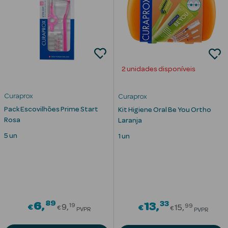
nte
Ver Tudo
2 unidades disponíveis
Estética
Curaprox
Curaprox
Vouchers
Pack Escovilhões Prime Start
Kit Higiene Oral Be You Ortho
Oferta Estética
Rosa
Laranja
5 un
1 un
eleza - Beauty
89
Price reduced from
33
6
Price redu
13
19
99
€
9
€
15
€
€
PVPR
PVPR