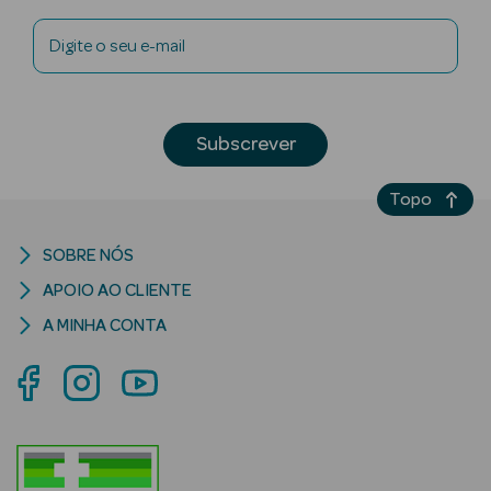
Digite o seu e-mail
Subscrever
riança
Ver Tudo
Topo
Perfumes
Unissexo
SOBRE NÓS
APOIO AO CLIENTE
Eau de Parfum
A MINHA CONTA
Eau de Toilette
Águas de
Colónia