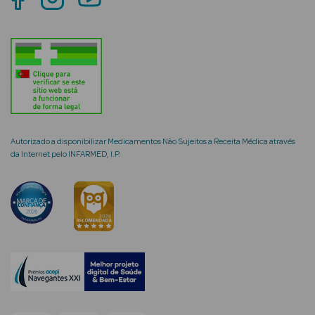
Limpeza Facial
Desmaquilhantes
Água Micelar
Solares
Autorizado a disponibilizar Medicamentos Não Sujeitos a Receita Médica através
Máscaras
da Internet pelo INFARMED, I.P.
Faciais
Água Termal
Esfoliantes
Lábios
Coffrets