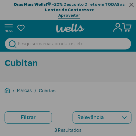
Dias Mais Wells!
💙 -20% Desconto Direto em TODAS as
Lentes de Contacto
👀
Aproveitar
MENU
portunidades
Ver Tudo
Beauty Season
Cubitan
Beauty Season
Cabelo
Profissional
Marcas
Cubitan
Beauty Season
Cosmética
Filtrar
Beauty Season
Cosmética
3
Resultados
Luxo