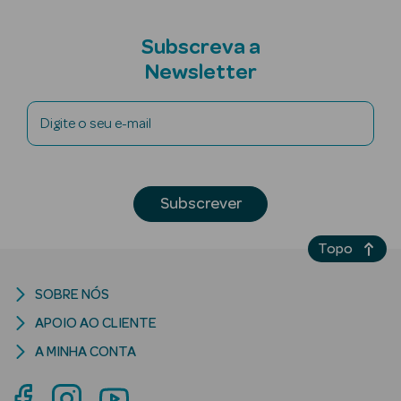
Subscreva a
Newsletter
mética Rosto e
Digite o seu e-mail
Ver Tudo
Cosmética
Subscrever
Rosto
Hidratantes
Topo
Séruns Faciais
SOBRE NÓS
APOIO AO CLIENTE
Creme de Olhos
A MINHA CONTA
Anti-
envelhecimento