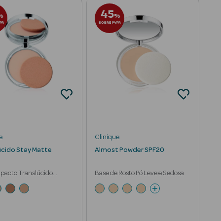
45
%
%
PR
SOBRE PVPR
e
Clinique
úcido Stay Matte
Almost Powder SPF20
pacto Translúcido
Base de Rosto Pó Leve e Sedosa
ante