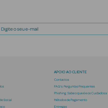
Digite o seu e-mail
APOIO AO CLIENTE
Contactos
dos
FAQ's: Perguntas Frequentes
Phishing: Sabe o que é e os Cuidados a
e Social
Métodos de Pagamento
osco
Entregas