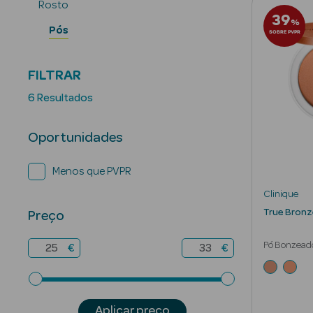
Rosto
39
%
Pós
SOBRE PVPR
FILTRAR
6 Resultados
Oportunidades
Menos que PVPR
Clinique
True Bronz
Preço
Pó Bonzead
€
€
Aplicar preço