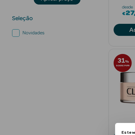
desde
27
€
Seleção
A
Novidades
31
%
SOBRE PVPR
Este w