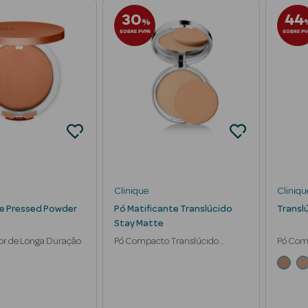
30
44
%
SOBRE PVPR
SOBRE PV
Clinique
Cliniqu
e Pressed Powder
Pó Matificante Translúcido
Transl
Stay Matte
or de Longa Duração
Pó Compacto Translúcido
Pó Com
Matificante
Matific