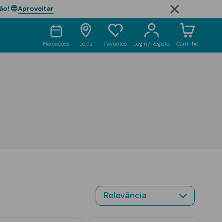
Aproveitar
ão! 😎
Marcações
Lojas
Favoritos
Login / Registo
Carrinho