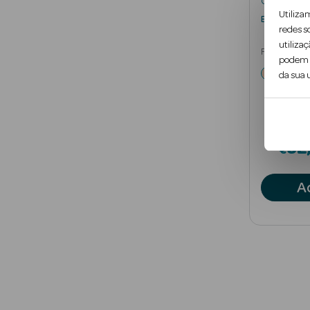
Clinique
Utiliza
Blended F
redes s
utilizaç
Pó Solto Sup
podem c
da sua u
32
€
A