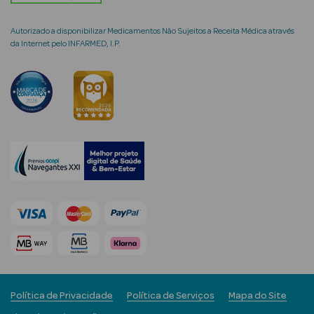
Autorizado a disponibilizar Medicamentos Não Sujeitos a Receita Médica através
da Internet pelo INFARMED, I.P.
mética Rosto e
Ver Tudo
Cosmética
Rosto
Hidratantes
Séruns Faciais
Creme de Olhos
Anti-
Política de Privacidade
Política de Serviços
Mapa do Site
envelhecimento