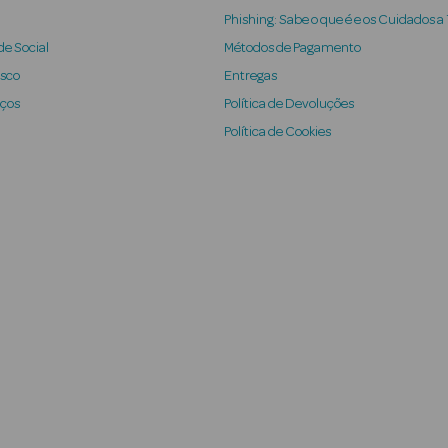
Phishing: Sabe o que é e os Cuidados a
e Social
Métodos de Pagamento
osco
Entregas
iços
Política de Devoluções
Política de Cookies