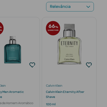
66
%
%
PR
SOBRE PVPR
Klein
Calvin Klein
ty Men Aromatic
Calvin Klein Eternity After
ce
Shave
e de Homem Aromático
100 ml