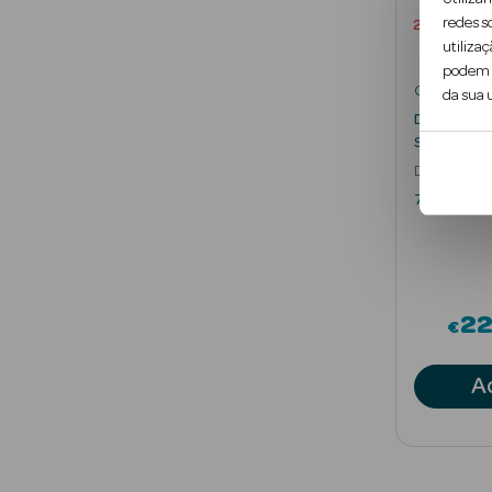
redes s
2 unidades
utilizaç
podem c
Calvin Klein
da sua u
Desodoriza
Stick
Desodorizan
75 gr
2
€
A