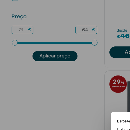
Preço
€
€
desde
46
€
A
Aplicar preço
29
%
SOBRE PVPR
Este w
Utiliza