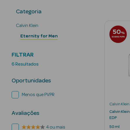
Categoria
Calvin Klein
50
%
Eternity for Men
SOBRE PVPR
FILTRAR
6 Resultados
Oportunidades
Menos que PVPR
Calvin Klein
Calvin Klei
Avaliações
EDP
50 ml
4 ou mais