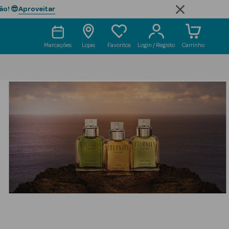
Aproveitar
ão! 😎
Marcações
Lojas
Favoritos
Login / Registo
Carrinho