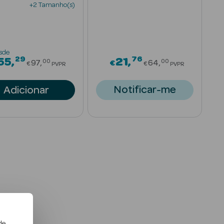
+2 Tamanho(s)
sde
29
76
om
Price reduced from
Price reduced 
55
21
00
00
97
€
64
€
€
PVPR
PVPR
Notificar-me
Adicionar
de