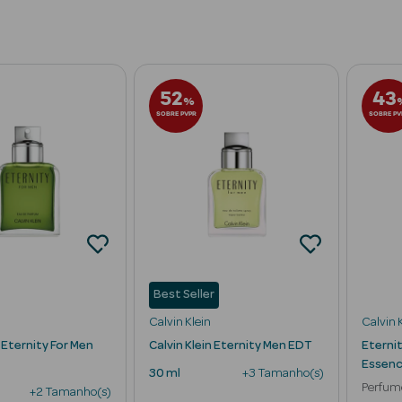
52
43
%
SOBRE PVPR
SOBRE PV
Best Seller
Calvin Klein
Calvin 
n Eternity For Men
Calvin Klein Eternity Men EDT
Eterni
Essen
30 ml
+3 Tamanho(s)
Perfum
+2 Tamanho(s)