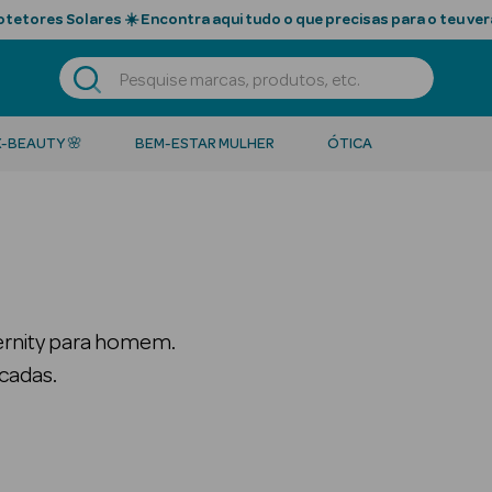
tetores Solares ☀️ Encontra aqui tudo o que precisas para o teu ver
K-BEAUTY 🌸
BEM-ESTAR MULHER
ÓTICA
ternity para homem.
icadas.