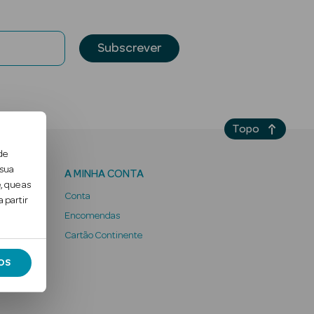
Subscrever
Topo
de
 sua
A MINHA CONTA
, que as
Conta
 partir
Encomendas
 Ter
Cartão Continente
OS