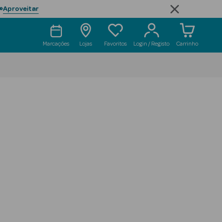
Aproveitar

Marcações
Lojas
Favoritos
Login / Registo
Carrinho