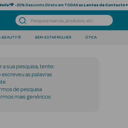
Wells!
💙 -20% Desconto Direto em TODAS as
Lentes de Contacto

K-BEAUTY 🌸
BEM-ESTAR MULHER
ÓTICA
 a sua pesquisa, tente:
e escreveu as palavras
te
rmos de pesquisa
ermos mais genéricos