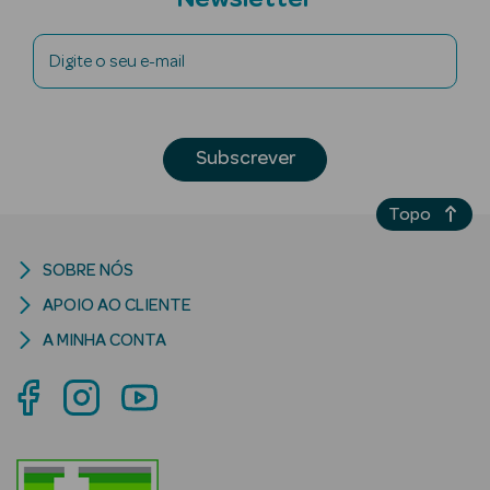
Digite o seu e-mail
riança
Subscrever
Ver Tudo
Topo
Perfumes
Unissexo
SOBRE NÓS
Eau de Parfum
APOIO AO CLIENTE
A MINHA CONTA
Eau de Toilette
Águas de
Colónia