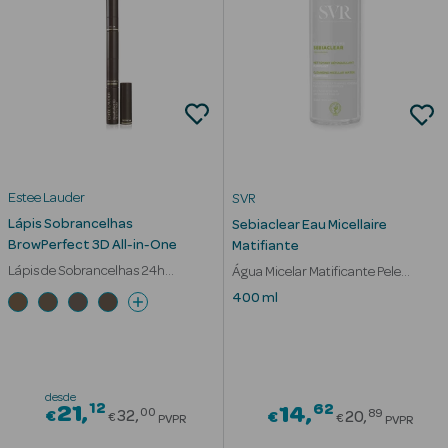
nte
Ver Tudo
Estética
Estee Lauder
SVR
Vouchers
Lápis Sobrancelhas
Oferta Estética
Sebiaclear Eau Micellaire
BrowPerfect 3D All-in-One
Matifiante
Lápis de Sobrancelhas 24h
Água Micelar Matificante Pele
Waterproof
Sensível
400 ml
eleza - Beauty
desde
12
Price reduced from
62
21
Price redu
14
00
89
€
32
€
20
€
€
PVPR
PVPR