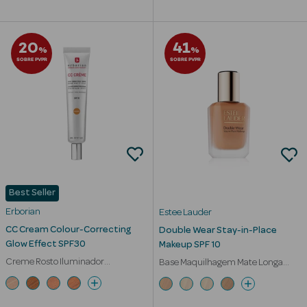
Corporais
Coffrets
20
41
%
%
SOBRE PVPR
SOBRE PVPR
Acessórios
Ver Tudo
Cosmética
Best Seller
Rosto Luxo
Erborian
Estee Lauder
Hidratantes
CC Cream Colour-Correcting
Double Wear Stay-in-Place
Glow Effect SPF30
Makeup SPF 10
Séruns Faciais
Creme Rosto Iluminador
Base Maquilhagem Mate Longa
Pigmentos Encapsulados
Duração Waterproof 36h
Contorno de
Olhos