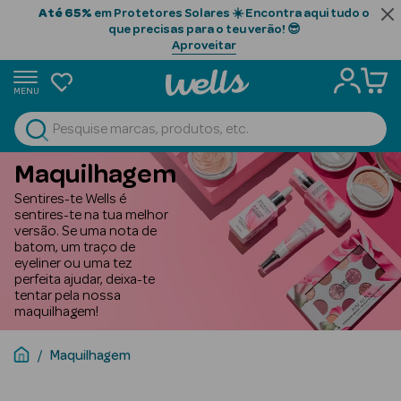
Até 65%
em Protetores Solares ☀️ Encontra aqui tudo o
que precisas para o teu verão! 😎
Aproveitar
MENU
portunidades
Ver Tudo
Beauty Season
Maquilhagem
Sentires-te Wells é
Beauty Season
sentires-te na tua melhor
Cabelo
versão. Se uma nota de
batom, um traço de
Profissional
eyeliner ou uma tez
perfeita ajudar, deixa-te
Beauty Season
tentar pela nossa
Cosmética
maquilhagem!
Beauty Season
Maquilhagem
Cosmética
Luxo