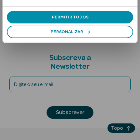
Ingredientes
Nota adicional
PERMITIR TODOS
PERSONALIZAR
Subscreva a
Ver Tudo
Newsletter
Solares
Corpo
Digite o seu e-mail
Rosto
Lábios
Subscrever
Solares Bebé e
Topo
Criança