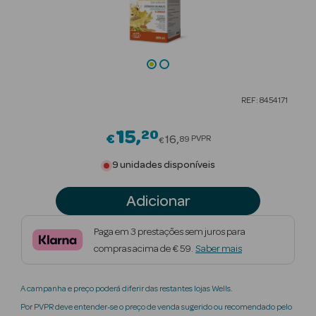
Beauty Season
Cuidados de
Cabelo
Beauty Season
REF: 8454171
Maquilhagem
15
20
Price reduced from
€
Beauty Season
16
PVPR
89
€
Maquilhagem
9 unidades disponíveis
Luxo
Adicionar
Beauty Season
Nutricosmética
Paga em 3 prestações sem juros para
compras acima de € 59.
Saber mais
Beauty Season
Perfumes
A campanha e preço poderá diferir das restantes lojas Wells.
Beauty Season
Por PVPR deve entender-se o preço de venda sugerido ou recomendado pelo