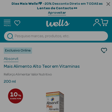
Dias Mais Wells!
💙 -20% Desconto Direto em TODAS as
Lentes de Contacto
👀
Aproveitar
MENU
portunidades
Ver Tudo
Beauty Season
Nutrição e Suplementos
Exclusivo Online
Suplementos Alimentares
Beauty Season
Absorvit
Sistema Imunitário
Cabelo
Mais Alimento Alto Teor em Vitaminas
Profissional
Reforço Alimentar Valor Nutritivo
Beauty Season
200 ml
Cosmética
10
%
Beauty Season
SOBRE PVPR
Cosmética
Luxo