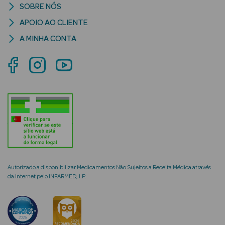
SOBRE NÓS
APOIO AO CLIENTE
A MINHA CONTA
mética Rosto e
Ver Tudo
Cosmética
Rosto
Hidratantes
Séruns Faciais
Autorizado a disponibilizar Medicamentos Não Sujeitos a Receita Médica através
da Internet pelo INFARMED, I.P.
Creme de Olhos
Anti-
envelhecimento