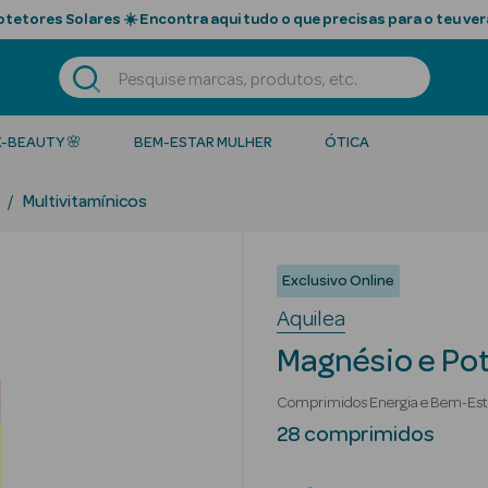
tetores Solares ☀️ Encontra aqui tudo o que precisas para o teu ver
K-BEAUTY 🌸
BEM-ESTAR MULHER
ÓTICA
Multivitamínicos
Exclusivo Online
Aquilea
Magnésio e Po
Comprimidos Energia e Bem-Est
28 comprimidos