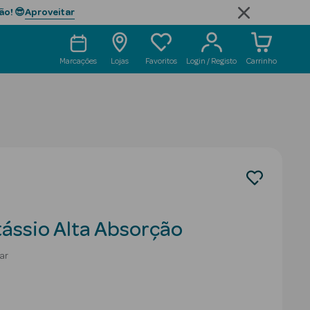
Aproveitar
ão! 😎
Marcações
Lojas
Favoritos
Login / Registo
Carrinho
tássio Alta Absorção
ar