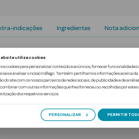
tra-indicações
Ingredientes
Nota adicion
ão ideal de Magnésio e Potássio que o ajuda a repo
ebsite utiliza cookies
ecuperar a força muscular de forma natural.
mos cookies para personalizar conteúdo e anúncios, fornecer funcionalidades 
ociais e analisar o nosso tráfego. Também partilhamos informações acerca da
 absorção, graças às suas três fontes de magnésio:
ão do site com os nossos parceiros de redes sociais, de publicidade e de análise
ombinar com outras informações que lhes forneceu ou recolhidas por estes a
tilização dos respetivos serviços.
PERSONALIZAR
PERMITIR TOD