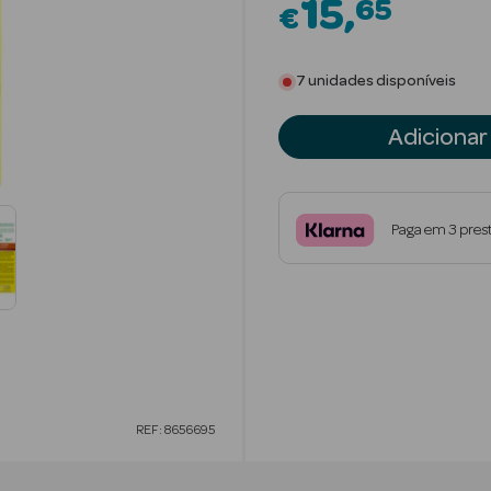
15
65
€
7 unidades disponíveis
Adicionar
Paga em 3 pres
REF: 8656695