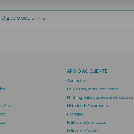
Digite o seu e-mail
APOIO AO CLIENTE
Contactos
dos
FAQ's: Perguntas Frequentes
Phishing: Sabe o que é e os Cuidados a
e Social
Métodos de Pagamento
osco
Entregas
iços
Política de Devoluções
Política de Cookies