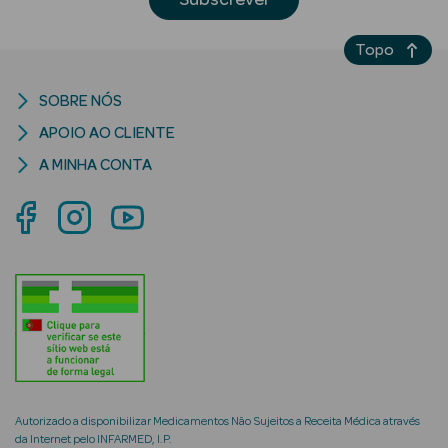
Topo
SOBRE NÓS
mética Rosto e
APOIO AO CLIENTE
A MINHA CONTA
Ver Tudo
Cosmética
Rosto
Hidratantes
Séruns Faciais
Creme de Olhos
Anti-
Autorizado a disponibilizar Medicamentos Não Sujeitos a Receita Médica através
envelhecimento
da Internet pelo INFARMED, I.P.