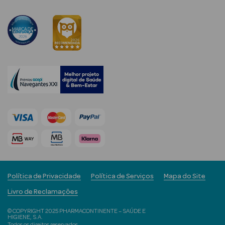
Limpeza Facial
Desmaquilhantes
Água Micelar
Solares
Máscaras
Faciais
Água Termal
Esfoliantes
Política de Privacidade
Política de Serviços
Mapa do Site
Lábios
Livro de Reclamações
Coffrets
© COPYRIGHT 2025 PHARMACONTINENTE – SAÚDE E
HIGIENE, S.A.
Todos os direitos reservados