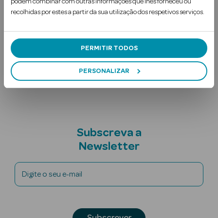
podem combinar com outras informações que lhes forneceu ou
combiná-lo com qualquer máscara de pestanas. A sua f…
recolhidas por estes a partir da sua utilização dos respetivos serviços.
Ler mais
Uso Recomendado
PERMITIR TODOS
Nota adicional
PERSONALIZAR
Ver Tudo
Solares
Corpo
Subscreva a
Newsletter
Rosto
Lábios
Digite o seu e-mail
Solares Bebé e
Criança
Subscrever