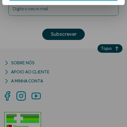
Digite o seu e-mail
Subscrever
Topo
Ver Tudo
Solares
SOBRE NÓS
APOIO AO CLIENTE
Corpo
A MINHA CONTA
Rosto
Lábios
Solares Bebé e
Criança