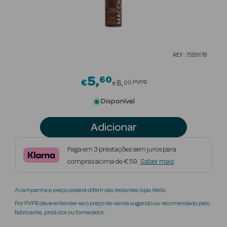
Beauty Season
Cuidados de
Cabelo
REF: 7559178
Beauty Season
Maquilhagem
5
60
Price reduced from
€
8
PVPR
00
€
Beauty Season
Disponível
Maquilhagem
Luxo
Adicionar
Beauty Season
Paga em 3 prestações sem juros para
Nutricosmética
compras acima de € 59.
Saber mais
Beauty Season
A campanha e preço poderá diferir das restantes lojas Wells.
Perfumes
Por PVPR deve entender-se o preço de venda sugerido ou recomendado pelo
fabricante, produtor ou fornecedor.
Beauty Season