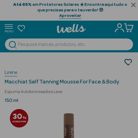
Até 65%
em Protetores Solares ☀️ Encontra aqui tudo o
que precisas para o teu verão! 😎
Aproveitar
MENU
portunidades
Ver Tudo
Beauty Season
Cosmética Rosto e Corpo
Protetores Solares
Beauty Season
Lirene
Autobronzeadores
Cabelo
Macchiat Self Tanning Mousse For Face & Body
Profissional
Espuma Autobronzeadora Leve
Beauty Season
150 ml
Cosmética
30
%
Beauty Season
SOBRE PVPR
Cosmética
Luxo