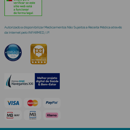
Autorizado a disponibilizar Medicamentos Não Sujeitos a Receita Médica através
mética Rosto e
da Internet pelo INFARMED, I.P.
Ver Tudo
Cosmética
Rosto
Hidratantes
Séruns Faciais
Creme de Olhos
Anti-
envelhecimento