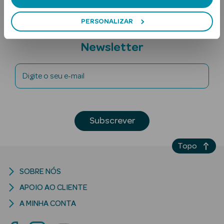
PERSONALIZAR
Subscreva a
Newsletter
Digite o seu e-mail
Ver Tudo
Solares
Subscrever
Corpo
Topo
Rosto
SOBRE NÓS
Lábios
APOIO AO CLIENTE
Solares Bebé e
A MINHA CONTA
Criança