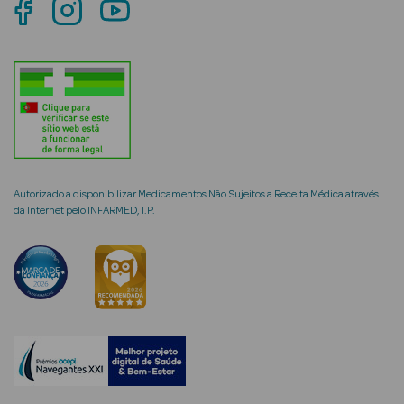
mética Rosto e
Ver Tudo
Cosmética
Autorizado a disponibilizar Medicamentos Não Sujeitos a Receita Médica através
Rosto
da Internet pelo INFARMED, I.P.
Hidratantes
Séruns Faciais
Creme de Olhos
Anti-
envelhecimento