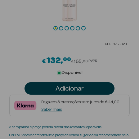
Beauty Season
Cuidados de
Cabelo
Beauty Season
REF: 8755023
Maquilhagem
132
00
Price reduced from
€
Beauty Season
165
PVPR
00
€
Maquilhagem
Disponível
Luxo
Adicionar
Beauty Season
Nutricosmética
Paga em 3 prestações sem juros de € 44,00
Saber mais
Beauty Season
Perfumes
A campanha e preço poderá diferir das restantes lojas Wells.
Beauty Season
Por PVPR deve entender-se o preço de venda sugerido ou recomendado pelo