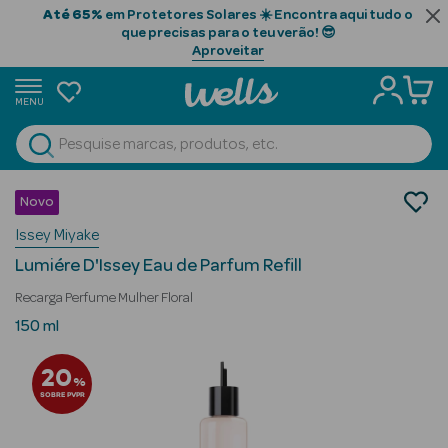
Até 65%
em Protetores Solares ☀️ Encontra aqui tudo o
que precisas para o teu verão! 😎
Aproveitar
MENU
portunidades
Ver Tudo
Beauty Season
Perfumes
Novo
Perfumes Mulher
Beauty Season
Issey Miyake
Eau de Parfum
Cabelo
Lumiére D'Issey Eau de Parfum Refill
Profissional
Recarga Perfume Mulher Floral
Beauty Season
150 ml
Cosmética
20
%
Beauty Season
SOBRE PVPR
Cosmética
Luxo