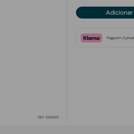
Adicionar
Paga em 3 pres
REF: 5332623