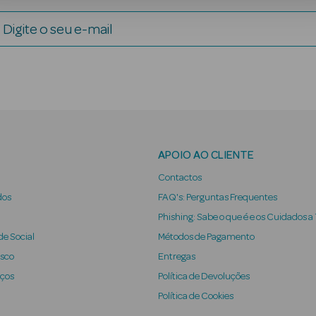
Digite o seu e-mail
APOIO AO CLIENTE
Contactos
dos
FAQ's: Perguntas Frequentes
Phishing: Sabe o que é e os Cuidados a
e Social
Métodos de Pagamento
osco
Entregas
iços
Política de Devoluções
Política de Cookies