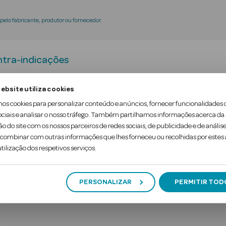
elo fabricante, produtor ou fornecedor.
tra-indicações
ebsite utiliza cookies
ocado pela secura vaginal e lubrificante para as rel
mos cookies para personalizar conteúdo e anúncios, fornecer funcionalidades 
vie o desconforto diário e, ao mesmo tempo, imite a
ociais e analisar o nosso tráfego. Também partilhamos informações acerca da
ão do site com os nossos parceiros de redes sociais, de publicidade e de análise
oncebido para imitar a hidratação natu…
ombinar com outras informações que lhes forneceu ou recolhidas por estes a
tilização dos respetivos serviços.
PERSONALIZAR
PERMITIR TOD