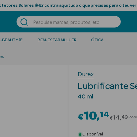
tetores Solares ☀️ Encontra aqui tudo o que precisas para o teu ver
K-BEAUTY 🌸
BEM-ESTAR MULHER
ÓTICA
es
Durex
Lubrificante S
40 ml
10
14
€
Price re
14
49
PVPR
€
Disponível