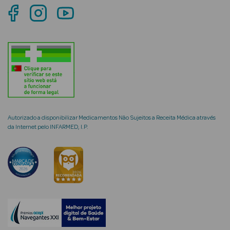
mética Rosto e
Ver Tudo
Cosmética
Rosto
Autorizado a disponibilizar Medicamentos Não Sujeitos a Receita Médica através
da Internet pelo INFARMED, I.P.
Hidratantes
Séruns Faciais
Creme de Olhos
Anti-
envelhecimento