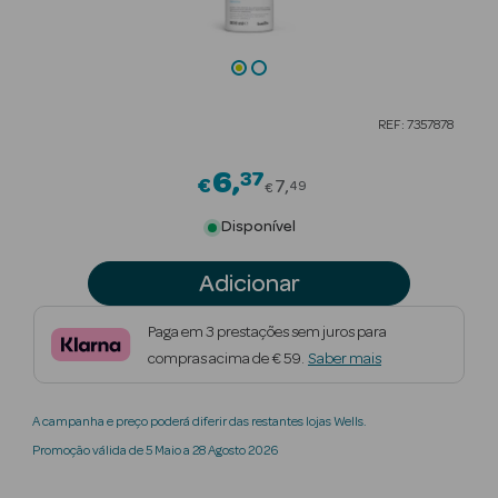
Beauty Season
Cuidados de
Cabelo
REF: 7357878
Beauty Season
Maquilhagem
6
37
Price reduced from
€
7
49
€
Beauty Season
Disponível
Maquilhagem
Luxo
Adicionar
Beauty Season
Paga em 3 prestações sem juros para
Nutricosmética
compras acima de € 59.
Saber mais
Beauty Season
A campanha e preço poderá diferir das restantes lojas Wells.
Perfumes
Promoção válida de 5 Maio a 28 Agosto 2026
Beauty Season