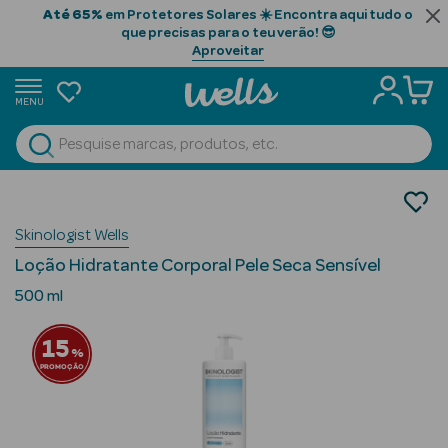
Até 65%
em Protetores Solares ☀️ Encontra aqui tudo o
que precisas para o teu verão! 😎
Aproveitar
MENU
portunidades
Ver Tudo
Beauty Season
Cosmética Rosto e Corpo
Cosmética Corpo
Beauty Season
Skinologist Wells
Hidratantes
Cabelo
Loção Hidratante Corporal Pele Seca Sensível
Profissional
500 ml
Beauty Season
15
Cosmética
%
PROMOÇÃO
Beauty Season
Cosmética
Luxo