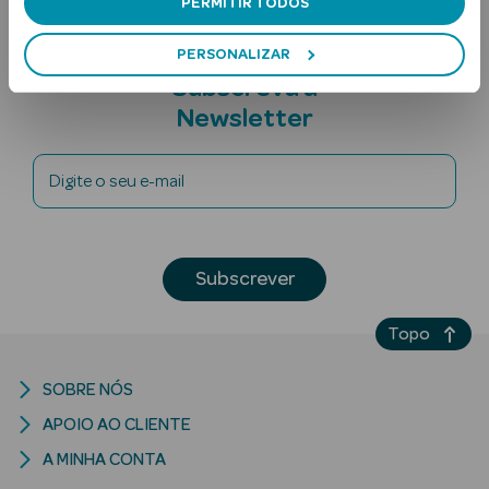
PERMITIR TODOS
PERSONALIZAR
Subscreva a
Newsletter
Digite o seu e-mail
Ver Tudo
Solares
Subscrever
Corpo
Rosto
Topo
Lábios
SOBRE NÓS
APOIO AO CLIENTE
Solares Bebé e
Criança
A MINHA CONTA