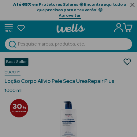
Até 65%
em Protetores Solares ☀️ Encontra aqui tudo o
que precisas para o teu verão! 😎
Aproveitar
MENU
portunidades
Ver Tudo
Beauty Season
Cosmética Rosto e Corpo
Best Seller
Cosmética Corpo
Beauty Season
Eucerin
Hidratantes
Cabelo
Loção Corpo Alívio Pele Seca UreaRepair Plus
Profissional
1000 ml
Beauty Season
30
Cosmética
%
SOBRE PVPR
Beauty Season
Cosmética
Luxo