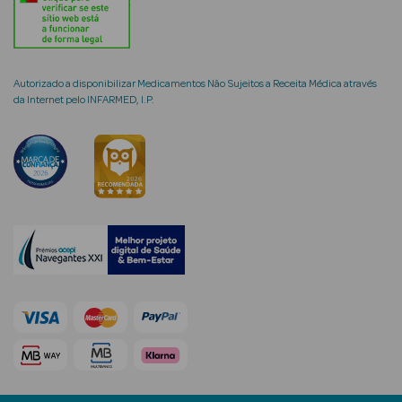
Autorizado a disponibilizar Medicamentos Não Sujeitos a Receita Médica através
mética Rosto e
da Internet pelo INFARMED, I.P.
Ver Tudo
Cosmética
Rosto
Hidratantes
Séruns Faciais
Creme de Olhos
Anti-
envelhecimento