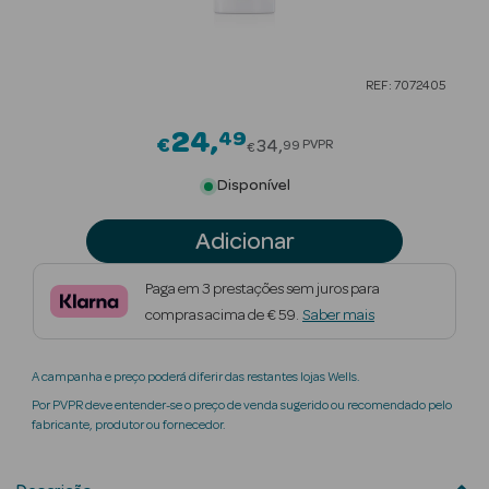
Beauty Season
Cuidados de
REF: 7072405
Cabelo
24
49
Price reduced from
Beauty Season
€
34
PVPR
99
€
Maquilhagem
Disponível
Beauty Season
Adicionar
Maquilhagem
Luxo
Paga em 3 prestações sem juros para
compras acima de € 59.
Saber mais
Beauty Season
Nutricosmética
A campanha e preço poderá diferir das restantes lojas Wells.
Beauty Season
Por PVPR deve entender-se o preço de venda sugerido ou recomendado pelo
Perfumes
fabricante, produtor ou fornecedor.
Beauty Season