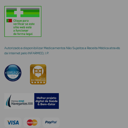
mética Rosto e
Autorizado a disponibilizar Medicamentos Não Sujeitos a Receita Médica através
Ver Tudo
da Internet pelo INFARMED, I.P.
Cosmética
Rosto
Hidratantes
Séruns Faciais
Creme de Olhos
Anti-
envelhecimento