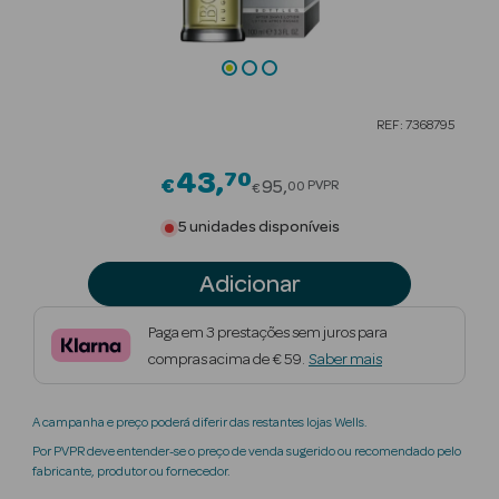
Beauty Season
Cuidados de
Cabelo
REF: 7368795
Beauty Season
Maquilhagem
43
70
Price reduced from
€
95
PVPR
00
€
Beauty Season
5 unidades disponíveis
Maquilhagem
Luxo
Adicionar
Beauty Season
Paga em 3 prestações sem juros para
Nutricosmética
compras acima de € 59.
Saber mais
Beauty Season
A campanha e preço poderá diferir das restantes lojas Wells.
Perfumes
Por PVPR deve entender-se o preço de venda sugerido ou recomendado pelo
fabricante, produtor ou fornecedor.
Beauty Season