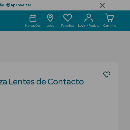
Aproveitar
ão! 😎
Marcações
Lojas
Favoritos
Login / Registo
Carrinho
za Lentes de Contacto