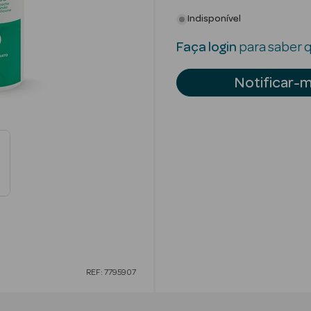
Indisponível
Faça login
para saber q
Notificar-
REF: 7795907