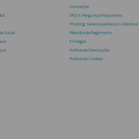
Contactos
dos
FAQ's: Perguntas Frequentes
Phishing: Sabe o que é e os Cuidados a
e Social
Métodos de Pagamento
osco
Entregas
iços
Política de Devoluções
Política de Cookies