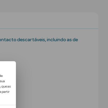
ontacto descartáveis, incluindo as de
de
 sua
, que as
 partir