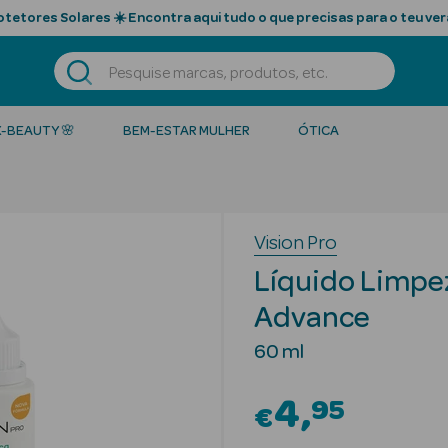
tetores Solares ☀️ Encontra aqui tudo o que precisas para o teu ver
K-BEAUTY 🌸
BEM-ESTAR MULHER
ÓTICA
Vision Pro
Líquido Limpe
Advance
60 ml
4
95
€