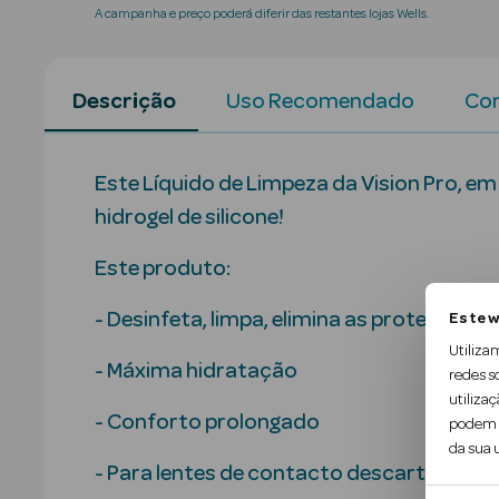
A campanha e preço poderá diferir das restantes lojas Wells.
Descrição
Uso Recomendado
Con
Este Líquido de Limpeza da Vision Pro, em
hidrogel de silicone!
Este produto:
- Desinfeta, limpa, elimina as proteínas,
Este w
Utiliza
- Máxima hidratação
redes s
utilizaç
- Conforto prolongado
podem c
da sua u
- Para lentes de contacto descartáveis, in