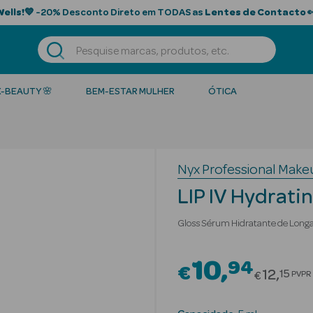
Wells!
💙 -20% Desconto Direto em TODAS as
Lentes de Contacto

K-BEAUTY 🌸
BEM-ESTAR MULHER
ÓTICA
Nyx Professional Make
LIP IV Hydratin
Gloss Sérum Hidratante de Long
10
94
€
Price r
12
15
PVPR
€