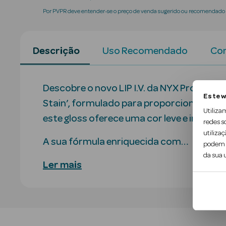
Por PVPR deve entender-se o preço de venda sugerido ou recomendado p
Descrição
Uso Recomendado
Con
Descobre o novo LIP I.V. da NYX Professio
Este w
Stain’, formulado para proporcionar um
Utiliza
este gloss oferece uma cor leve e intensa,
redes s
utilizaç
A sua fórmula enriquecida com…
podem c
da sua u
Ler mais