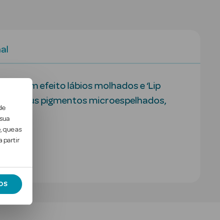
al
ação com efeito lábios molhados e ‘Lip
 aos seus pigmentos microespelhados,
de
 sua
, que as
 partir
OS