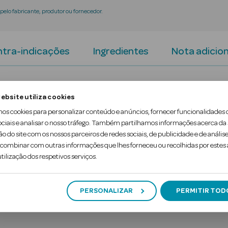
elo fabricante, produtor ou fornecedor.
tra-indicações
Ingredientes
Nota adicion
nal Makeup, o gloss - sérum hidratante de longa dur
ebsite utiliza cookies
a hidratação profunda e um tom duradouro. Graças
mos cookies para personalizar conteúdo e anúncios, fornecer funcionalidades 
 com um brilho refletor.
ociais e analisar o nosso tráfego. Também partilhamos informações acerca da
ão do site com os nossos parceiros de redes sociais, de publicidade e de análise
ombinar com outras informações que lhes forneceu ou recolhidas por estes a
tilização dos respetivos serviços.
PERSONALIZAR
PERMITIR TOD