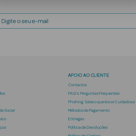
Digite o seu e-mail
APOIO AO CLIENTE
Contactos
dos
FAQ's: Perguntas Frequentes
Phishing: Sabe o que é e os Cuidados a
e Social
Métodos de Pagamento
osco
Entregas
iços
Política de Devoluções