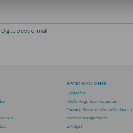
Digite o seu e-mail
APOIO AO CLIENTE
Contactos
dos
FAQ's: Perguntas Frequentes
Phishing: Sabe o que é e os Cuidados a
e Social
Métodos de Pagamento
osco
Entregas