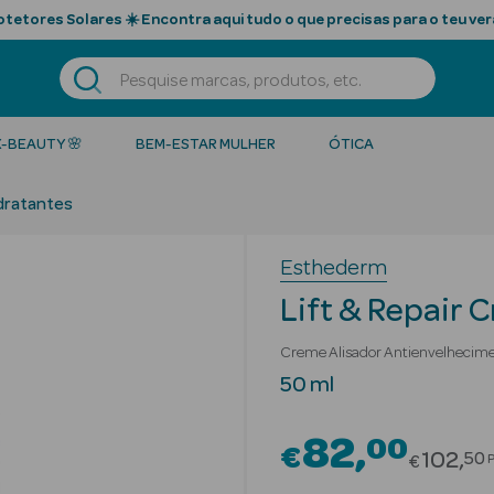
tetores Solares ☀️ Encontra aqui tudo o que precisas para o teu ver
K-BEAUTY 🌸
BEM-ESTAR MULHER
ÓTICA
dratantes
Esthederm
Lift & Repair 
Creme Alisador Antienvelhecime
50 ml
82
00
€
Price r
102
50
€