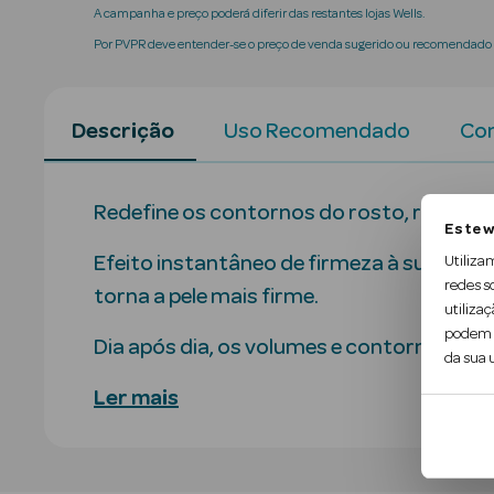
A campanha e preço poderá diferir das restantes lojas Wells.
Por PVPR deve entender-se o preço de venda sugerido ou recomendado p
Descrição
Uso Recomendado
Con
Redefine os contornos do rosto, refirma as
Este w
Efeito instantâneo de firmeza à superfíci
Utiliza
redes s
torna a pele mais firme.
utilizaç
podem c
Dia após dia, os volumes e contornos fic
da sua u
Ler mais