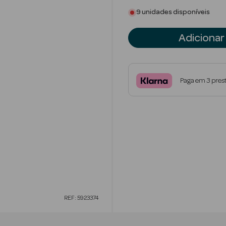
9 unidades disponíveis
Adicionar
Paga em 3 pres
REF: 5923374