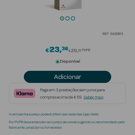
Beauty Season
Cuidados de
Cabelo
REF: 5429813
Beauty Season
Maquilhagem
23
36
Price reduced from
€
29
PVPR
21
€
Beauty Season
Disponível
Maquilhagem
Luxo
Adicionar
Beauty Season
Paga em 3 prestações sem juros para
Nutricosmética
compras acima de € 59.
Saber mais
Beauty Season
A campanha e preço poderá diferir das restantes lojas Wells.
Perfumes
Por PVPR deve entender-se o preço de venda sugerido ou recomendado pelo
fabricante, produtor ou fornecedor.
Beauty Season