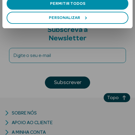
PERMITIR TODOS
PERSONALIZAR
Subscreva a
Newsletter
Digite o seu e-mail
Ver Tudo
Solares
Corpo
Subscrever
Rosto
Topo
Lábios
SOBRE NÓS
Solares Bebé e
APOIO AO CLIENTE
Criança
A MINHA CONTA