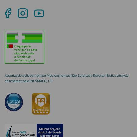
mética Rosto e
Ver Tudo
Cosmética
Rosto
Autorizado a disponibilizar Medicamentos Não Sujeitos a Receita Médica através
da Internet pelo INFARMED, I.P.
Hidratantes
Séruns Faciais
Creme de Olhos
Anti-
envelhecimento