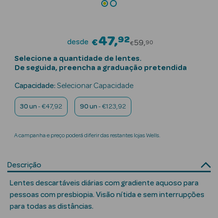
Beauty Season
Cuidados de
47
92
Price reduced fr
Cabelo
desde
€
59
90
€
Selecione a quantidade de lentes.
Beauty Season
De seguida, preencha a graduação pretendida
Maquilhagem
Capacidade:
Selecionar Capacidade
Beauty Season
30 un
- €47,92
90 un
- €123,92
Maquilhagem
Luxo
A campanha e preço poderá diferir das restantes lojas Wells.
Beauty Season
Nutricosmética
Descrição
Beauty Season
Lentes descartáveis diárias com gradiente aquoso para
Perfumes
pessoas com presbiopia. Visão nítida e sem interrupções
para todas as distâncias.
Beauty Season