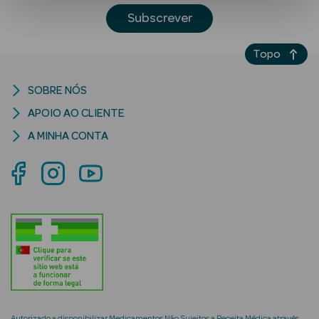
Subscrever
Topo
SOBRE NÓS
APOIO AO CLIENTE
Ver Tudo
A MINHA CONTA
Solares
Corpo
Rosto
Lábios
Solares Bebé e
Criança
Autorizado a disponibilizar Medicamentos Não Sujeitos a Receita Médica através