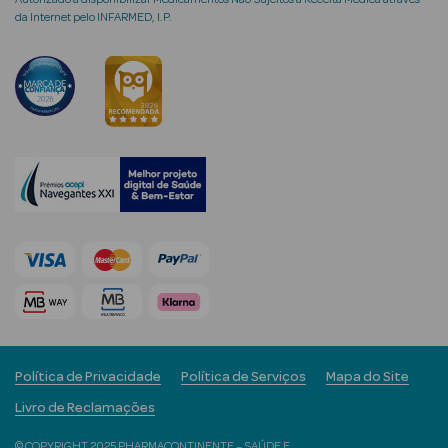
da Internet pelo INFARMED, I.P.
mética Rosto e
Ver Tudo
Cosmética
Rosto
Hidratantes
Séruns Faciais
Creme de Olhos
Política de Privacidade
Política de Serviços
Mapa do Site
Anti-
Livro de Reclamações
envelhecimento
© COPYRIGHT 2025 PHARMACONTINENTE – SAÚDE E