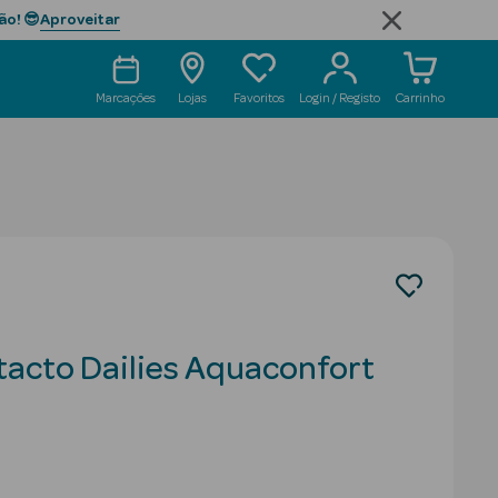
Aproveitar
ão! 😎
Marcações
Lojas
Favoritos
Login / Registo
Carrinho
tacto Dailies Aquaconfort