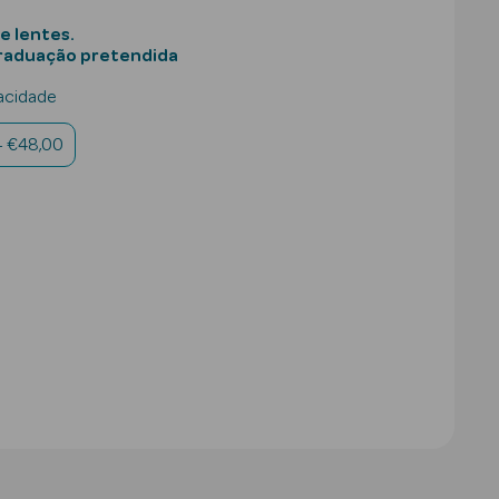
e lentes.
graduação pretendida
acidade
- €48,00