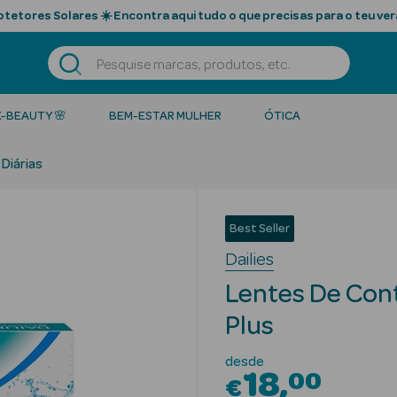
tetores Solares ☀️ Encontra aqui tudo o que precisas para o teu ver
K-BEAUTY 🌸
BEM-ESTAR MULHER
ÓTICA
Diárias
Best Seller
Dailies
Lentes De Con
Plus
desde
18
00
€