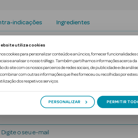
tra-indicações
Ingredientes
t Plus® são descartáveis diárias. Pode ter a sens
ebsite utiliza cookies
ensação refrescante durante todo o dia.
mos cookies para personalizar conteúdo e anúncios, fornecer funcionalidades 
ociais e analisar o nosso tráfego. Também partilhamos informações acerca da
ão do site com os nossos parceiros de redes sociais, de publicidade e de análise
ombinar com outras informações que lhes forneceu ou recolhidas por estes a
tilização dos respetivos serviços.
PERSONALIZAR
PERMITIR TOD
Digite o seu e-mail