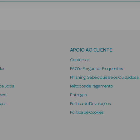
APOIO AO CLIENTE
Contactos
dos
FAQ's: Perguntas Frequentes
Phishing: Sabe o que é e os Cuidados a
e Social
Métodos de Pagamento
osco
Entregas
iços
Política de Devoluções
Política de Cookies