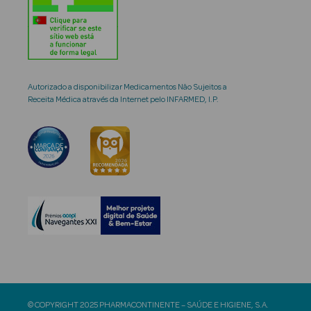
Autorizado a disponibilizar Medicamentos Não Sujeitos a
Receita Médica através da Internet pelo INFARMED, I.P.
© COPYRIGHT 2025 PHARMACONTINENTE – SAÚDE E HIGIENE, S.A.