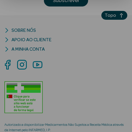
Subscrever
Topo
SOBRE NÓS
APOIO AO CLIENTE
A MINHA CONTA
Ver Tudo
Solares
Corpo
Rosto
Lábios
Solares Bebé e
Criança
Autorizado a disponibilizar Medicamentos Não Sujeitos a Receita Médica através
da Internet pelo INFARMED, I.P.