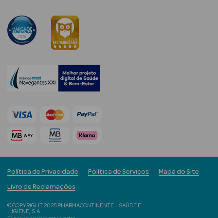
mética Rosto e
Ver Tudo
Cosmética
Rosto
Hidratantes
Séruns Faciais
Política de Privacidade
Política de Serviços
Mapa do Site
Creme de Olhos
Livro de Reclamações
Anti-
© COPYRIGHT 2025 PHARMACONTINENTE – SAÚDE E
envelhecimento
HIGIENE, S.A.