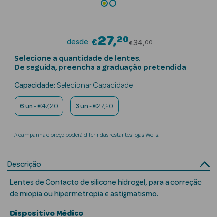
Beauty Season
Cuidados de
27
20
Price reduced fr
Cabelo
desde
€
34
00
€
Selecione a quantidade de lentes.
Beauty Season
De seguida, preencha a graduação pretendida
Maquilhagem
Capacidade:
Selecionar Capacidade
Beauty Season
6 un
- €47,20
3 un
- €27,20
Maquilhagem
Luxo
A campanha e preço poderá diferir das restantes lojas Wells.
Beauty Season
Nutricosmética
Descrição
Beauty Season
Lentes de Contacto de silicone hidrogel, para a correção
Perfumes
de miopia ou hipermetropia e astigmatismo.
Beauty Season
Dispositivo Médico