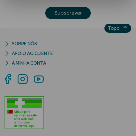
Subscrever
Topo
SOBRE NÓS
APOIO AO CLIENTE
Ver Tudo
A MINHA CONTA
Solares
Corpo
Rosto
Lábios
Solares Bebé e
Criança