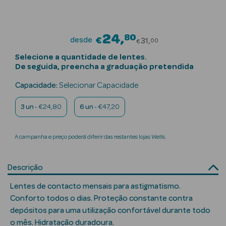
Beauty Season
Cuidados de
24
80
Price reduced f
desde
€
31
00
Cabelo
€
Selecione a quantidade de lentes.
Beauty Season
De seguida, preencha a graduação pretendida
Maquilhagem
Capacidade:
Selecionar Capacidade
Beauty Season
3 un
- €24,80
6 un
- €47,20
Maquilhagem
Luxo
A campanha e preço poderá diferir das restantes lojas Wells.
Beauty Season
Nutricosmética
Descrição
Beauty Season
Lentes de contacto mensais para astigmatismo.
Perfumes
Conforto todos o dias. Proteção constante contra
depósitos para uma utilização confortável durante todo
Beauty Season
o mês. Hidratação duradoura.