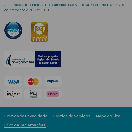
Autorizado a disponibilizar Medicamentos Não Sujeitos a Receita Médica através
da Internet pelo INFARMED, I.P.
mética Rosto e
Ver Tudo
Cosmética
Rosto
Hidratantes
Séruns Faciais
Creme de Olhos
Política de Privacidade
Política de Serviços
Mapa do Site
Anti-
Livro de Reclamações
envelhecimento