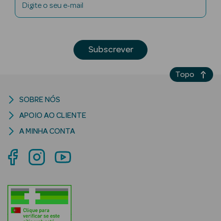
Digite o seu e-mail
Limpeza Facial
Desmaquilhantes
Subscrever
Água Micelar
Topo
Solares
SOBRE NÓS
Máscaras
Faciais
APOIO AO CLIENTE
A MINHA CONTA
Água Termal
Esfoliantes
Lábios
Coffrets