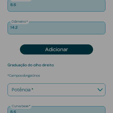
Solares
8.6
Diâmetro *
14.2
Adicionar
Graduação do olho direito
a Pesada
*Campos obrigatórios
Potência *
Curva base *
8.6