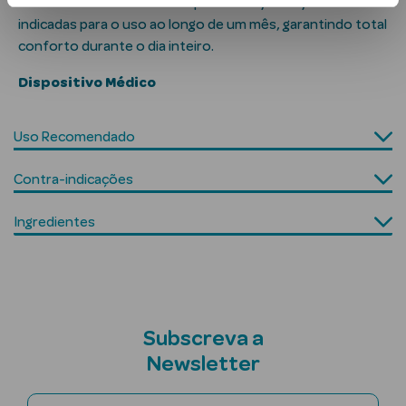
As lentes de contacto Air Optix Plus HydraGlyde estão
indicadas para o uso ao longo de um mês, garantindo total
conforto durante o dia inteiro.
Dispositivo Médico
mética Rosto e
Uso Recomendado
Ver Tudo
Contra-indicações
Cosmética
Rosto
Ingredientes
Hidratantes
Séruns Faciais
Creme de Olhos
Subscreva a
Newsletter
Anti-
envelhecimento