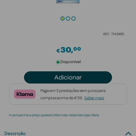
Beauty Season
Cuidados de
Cabelo
REF: 7143485
Beauty Season
Maquilhagem
30
00
€
Beauty Season
Disponível
Maquilhagem
Luxo
Adicionar
Beauty Season
Paga em 3 prestações sem juros para
Nutricosmética
compras acima de € 59.
Saber mais
Beauty Season
A campanha e preço poderá diferir das restantes lojas Wells.
Perfumes
Beauty Season
Descrição