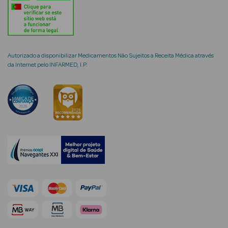
mética Rosto e
Autorizado a disponibilizar Medicamentos Não Sujeitos a Receita Médica através
da Internet pelo INFARMED, I.P.
Ver Tudo
Cosmética
Rosto
Hidratantes
Séruns Faciais
Creme de Olhos
Anti-
envelhecimento