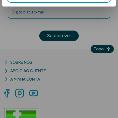
Digite o seu e-mail
Subscrever
Topo
Ver Tudo
Solares
SOBRE NÓS
Corpo
APOIO AO CLIENTE
A MINHA CONTA
Rosto
Lábios
Solares Bebé e
Criança