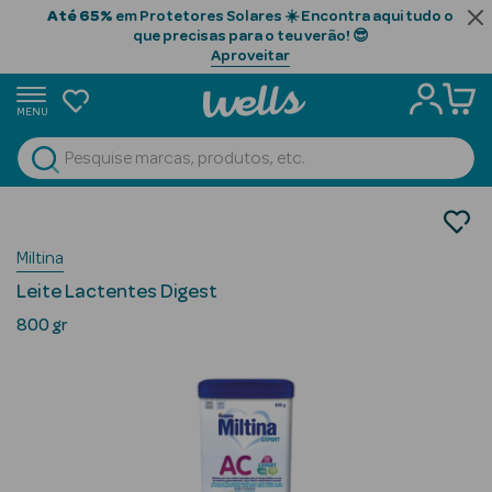
Até 65%
em Protetores Solares ☀️ Encontra aqui tudo o
que precisas para o teu verão! 😎
Aproveitar
MENU
portunidades
Ver Tudo
Beauty Season
Bebé e Mamã
Alimentação Infantil
Beauty Season
Miltina
Leites para Bebés
Cabelo
Leite Lactentes Digest
Profissional
800 gr
Beauty Season
Cosmética
Beauty Season
Cosmética
Luxo