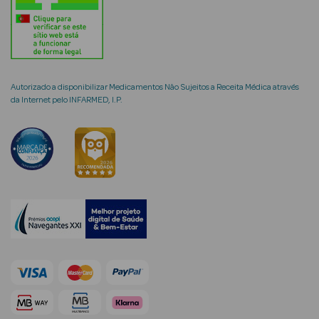
mética Rosto e
Autorizado a disponibilizar Medicamentos Não Sujeitos a Receita Médica através
da Internet pelo INFARMED, I.P.
Ver Tudo
Cosmética
Rosto
Hidratantes
Séruns Faciais
Creme de Olhos
Anti-
envelhecimento