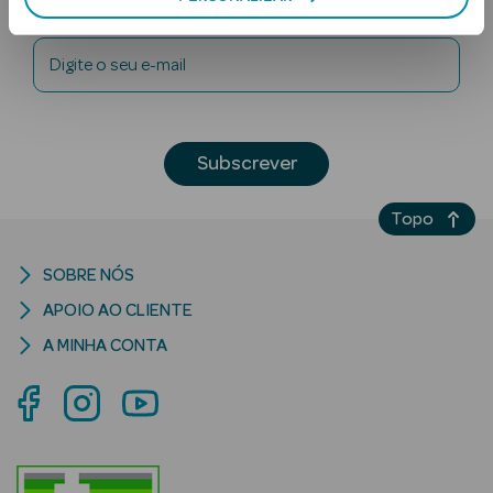
Newsletter
Digite o seu e-mail
Subscrever
Ver Tudo
Topo
Solares
SOBRE NÓS
Corpo
APOIO AO CLIENTE
Rosto
A MINHA CONTA
Lábios
Solares Bebé e
Criança