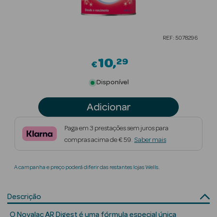
Beauty Season
Cuidados de
REF: 5078296
Cabelo
10
29
Beauty Season
€
Maquilhagem
Disponível
Beauty Season
Adicionar
Maquilhagem
Luxo
Paga em 3 prestações sem juros para
compras acima de € 59.
Saber mais
Beauty Season
Nutricosmética
A campanha e preço poderá diferir das restantes lojas Wells.
Beauty Season
Perfumes
Descrição
Beauty Season
O Novalac AR Digest é uma fórmula especial única