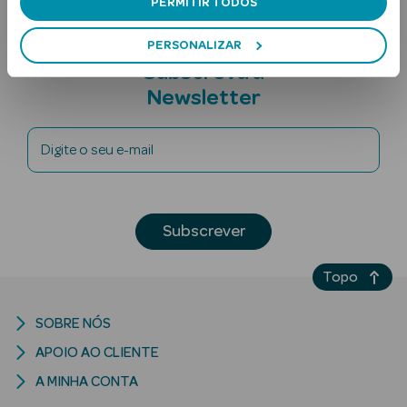
PERMITIR TODOS
PERSONALIZAR
Subscreva a
Newsletter
Digite o seu e-mail
Ver Tudo
Solares
Subscrever
Corpo
Rosto
Topo
Lábios
SOBRE NÓS
APOIO AO CLIENTE
Solares Bebé e
Criança
A MINHA CONTA