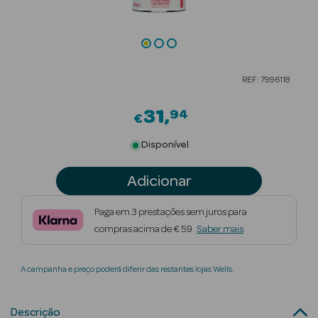
Beauty Season
Cuidados de
Cabelo
REF: 7996118
Beauty Season
Maquilhagem
31
94
€
Beauty Season
Disponível
Maquilhagem
Luxo
Adicionar
Beauty Season
Paga em 3 prestações sem juros para
Nutricosmética
compras acima de € 59.
Saber mais
Beauty Season
A campanha e preço poderá diferir das restantes lojas Wells.
Perfumes
Beauty Season
Descrição