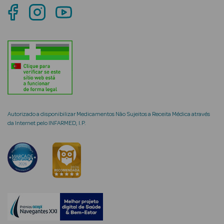
mética Rosto e
Ver Tudo
Cosmética
Rosto
Autorizado a disponibilizar Medicamentos Não Sujeitos a Receita Médica através
da Internet pelo INFARMED, I.P.
Hidratantes
Séruns Faciais
Creme de Olhos
Anti-
envelhecimento