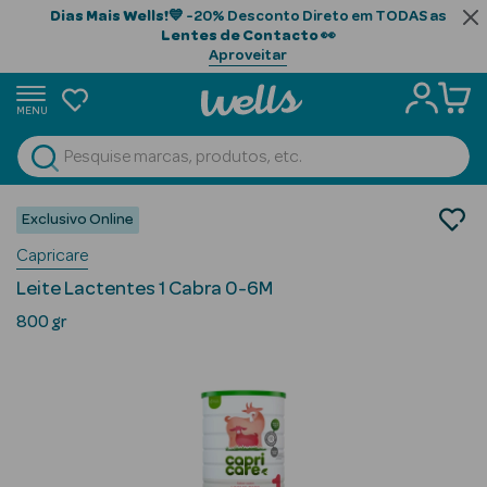
Dias Mais Wells!
💙 -20% Desconto Direto em TODAS as
Lentes de Contacto
👀
Aproveitar
MENU
portunidades
Ver Tudo
Beauty Season
Bebé e Mamã
Exclusivo Online
Alimentação Infantil
Beauty Season
Capricare
Leites para Bebés
Cabelo
Leite Lactentes 1 Cabra 0-6M
Profissional
800 gr
Beauty Season
Cosmética
Beauty Season
Cosmética
Luxo