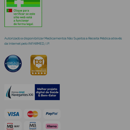
mética Rosto e
Autorizado a disponibilizar Medicamentos Não Sujeitos a Receita Médica através
da Internet pelo INFARMED, I.P.
Ver Tudo
Cosmética
Rosto
Hidratantes
Séruns Faciais
Creme de Olhos
Anti-
envelhecimento