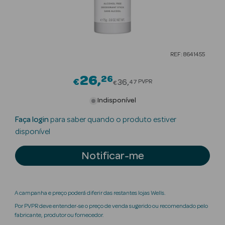
Beauty Season
Cuidados de
Cabelo
REF: 8641455
Beauty Season
Maquilhagem
26
26
Price reduced from
€
36
PVPR
47
€
Beauty Season
Indisponível
Maquilhagem
Faça login
para saber quando o produto estiver
Luxo
disponível
Beauty Season
Notificar-me
Nutricosmética
Beauty Season
Perfumes
A campanha e preço poderá diferir das restantes lojas Wells.
Por PVPR deve entender-se o preço de venda sugerido ou recomendado pelo
Beauty Season
fabricante, produtor ou fornecedor.