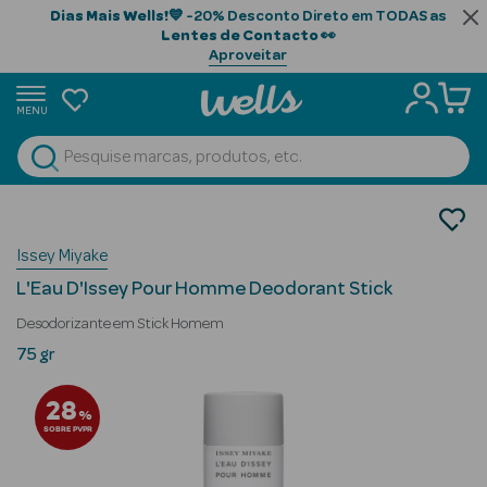
Dias Mais Wells!
💙 -20% Desconto Direto em TODAS as
Lentes de Contacto
👀
Aproveitar
MENU
portunidades
Ver Tudo
Beauty Season
Homem
Higiene
Beauty Season
Issey Miyake
Desodorizantes
Cabelo
L'Eau D'Issey Pour Homme Deodorant Stick
Profissional
Desodorizante em Stick Homem
Beauty Season
75 gr
Cosmética
28
%
Beauty Season
SOBRE PVPR
Cosmética
Luxo