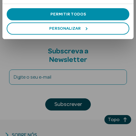
Nota adicional
PERMITIR TODOS
PERSONALIZAR
Subscreva a
Ver Tudo
Newsletter
Solares
Digite o seu e-mail
Corpo
Rosto
Subscrever
Lábios
Solares Bebé e
Topo
Criança
SOBRE NÓS