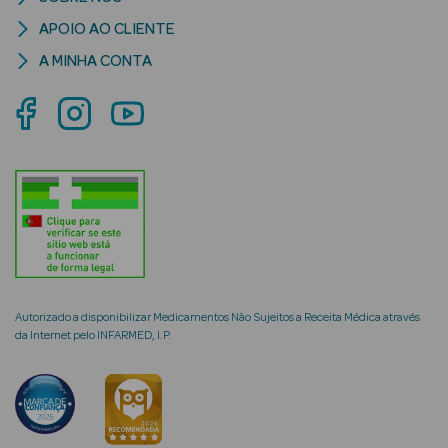
APOIO AO CLIENTE
A MINHA CONTA
mética Rosto e
Ver Tudo
Cosmética
Rosto
Hidratantes
Séruns Faciais
Autorizado a disponibilizar Medicamentos Não Sujeitos a Receita Médica através
da Internet pelo INFARMED, I.P.
Creme de Olhos
Anti-
envelhecimento