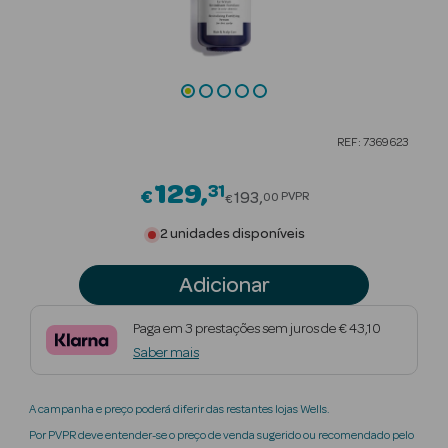
Beauty Season
Cuidados de
Cabelo
Beauty Season
REF: 7369623
Maquilhagem
129
31
Price reduced from
€
Beauty Season
193
PVPR
00
€
Maquilhagem
2 unidades disponíveis
Luxo
Adicionar
Beauty Season
Nutricosmética
Paga em 3 prestações sem juros de € 43,10
Saber mais
Beauty Season
Perfumes
A campanha e preço poderá diferir das restantes lojas Wells.
Beauty Season
Por PVPR deve entender-se o preço de venda sugerido ou recomendado pelo