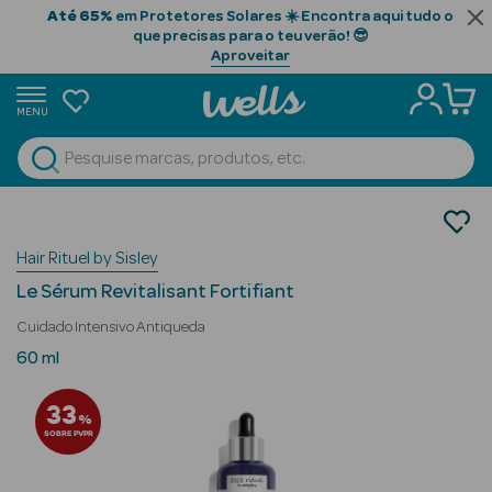
Até 65%
em Protetores Solares ☀️ Encontra aqui tudo o
que precisas para o teu verão! 😎
Aproveitar
MENU
portunidades
Ver Tudo
Beauty Season
Cabelo
Gama Profissional
Beauty Season
Hair Rituel by Sisley
Séruns
Cabelo
Le Sérum Revitalisant Fortifiant
Profissional
Cuidado Intensivo Antiqueda
Beauty Season
60 ml
Cosmética
33
%
Beauty Season
SOBRE PVPR
Cosmética
Luxo