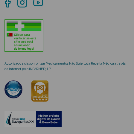
mética Rosto e
Ver Tudo
Cosmética
Autorizado a disponibilizar Medicamentos Não Sujeitos a Receita Médica através
Rosto
da Internet pelo INFARMED, I.P.
Hidratantes
Séruns Faciais
Creme de Olhos
Anti-
envelhecimento