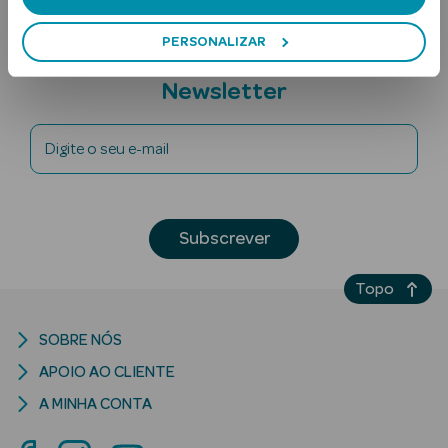
PERSONALIZAR
Subscreva a
Newsletter
Digite o seu e-mail
Ver Tudo
Solares
Subscrever
Corpo
Topo
Rosto
SOBRE NÓS
Lábios
APOIO AO CLIENTE
Solares Bebé e
A MINHA CONTA
Criança