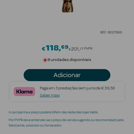
Beauty Season
Cuidados de
Cabelo
REF: 8027696
Beauty Season
Maquilhagem
118
69
Price reduced from
€
201
PVPR
17
€
Beauty Season
8 unidades disponíveis
Maquilhagem
Luxo
Adicionar
Beauty Season
Paga em 3 prestações sem juros de € 39,56
Nutricosmética
Saber mais
Beauty Season
A campanha e preço poderá diferir das restantes lojas Wells.
Perfumes
Por PVPR deve entender-se o preço de venda sugerido ou recomendado pelo
fabricante, produtor ou fornecedor.
Beauty Season