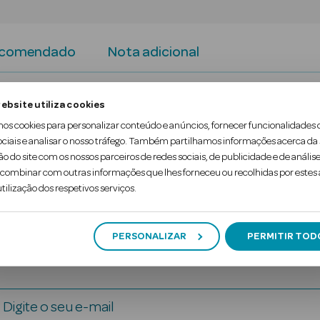
ecomendado
Nota adicional
 a figura mítica que sempre inspirou Jean Paul Gaulti
ebsite utiliza cookies
mos cookies para personalizar conteúdo e anúncios, fornecer funcionalidades 
o convencional da masculinidade. A lavanda, que r
ociais e analisar o nosso tráfego. Também partilhamos informações acerca da
ão do site com os nossos parceiros de redes sociais, de publicidade e de análise
ualidade da baunilha.
ombinar com outras informações que lhes forneceu ou recolhidas por estes a
tilização dos respetivos serviços.
PERSONALIZAR
PERMITIR TOD
Digite o seu e-mail