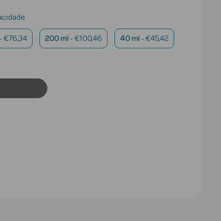
acidade
- €76,34
200 ml
- €100,46
40 ml
- €45,42