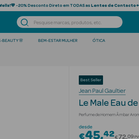
Wells!
💙 -20% Desconto Direto em TODAS as
Lentes de Contacto

K-BEAUTY 🌸
BEM-ESTAR MULHER
ÓTICA
Best Seller
Jean Paul Gaultier
Le Male Eau de
Perfume de Homem Âmbar Arom
desde
45
42
€
Price r
72
09
€
PV