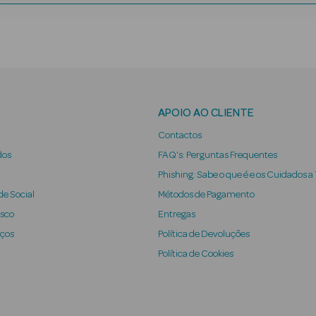
APOIO AO CLIENTE
Contactos
dos
FAQ's: Perguntas Frequentes
Phishing: Sabe o que é e os Cuidados a
e Social
Métodos de Pagamento
osco
Entregas
iços
Política de Devoluções
Política de Cookies