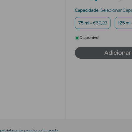
Capacidade:
Selecionar Cap
75 ml
- €60,23
125 ml
Disponível
Adicionar
elo fabricante, produtor ou fornecedor.