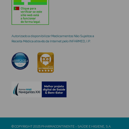
Autorizado a disponibilizar Medicamentos Não Sujeitos a
Receita Médica através da Internet pelo INFARMED, I.P.
© COPYRIGHT 2025 PHARMACONTINENTE – SAÚDE E HIGIENE, S.A.