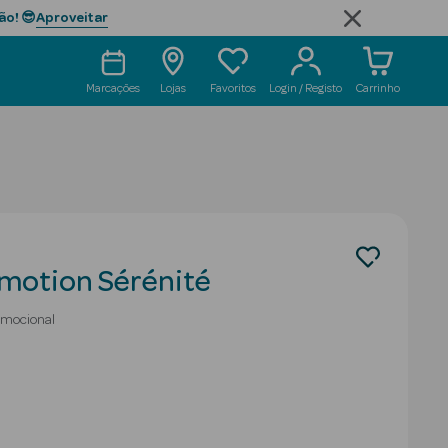
Aproveitar
ão! 😎
Marcações
Lojas
Favoritos
Login / Registo
Carrinho
Émotion Sérénité
Emocional