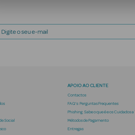
Digite o seu e-mail
APOIO AO CLIENTE
Contactos
dos
FAQ's: Perguntas Frequentes
Phishing: Sabe o que é e os Cuidados a
e Social
Métodos de Pagamento
osco
Entregas