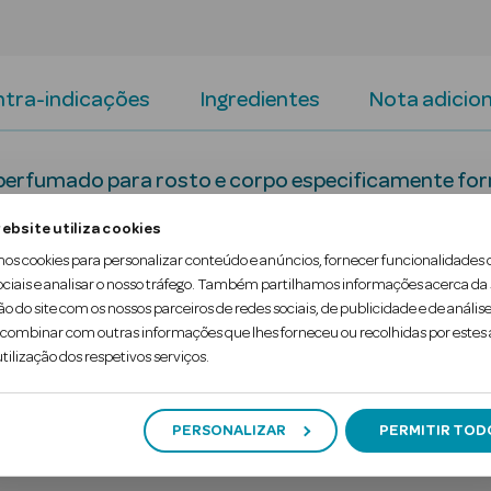
tra-indicações
Ingredientes
Nota adicion
 perfumado para rosto e corpo especificamente fo
ebsite utiliza cookies
mos cookies para personalizar conteúdo e anúncios, fornecer funcionalidades 
 para reequilibrar o seu estado emocional, Le Boost
ociais e analisar o nosso tráfego. Também partilhamos informações acerca da
num complexo de óleos vegetais.
ão do site com os nossos parceiros de redes sociais, de publicidade e de análise
ombinar com outras informações que lhes forneceu ou recolhidas por estes a
tilização dos respetivos serviços.
PERSONALIZAR
PERMITIR TOD