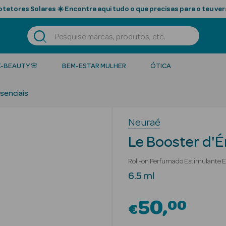
tetores Solares ☀️ Encontra aqui tudo o que precisas para o teu ver
K-BEAUTY 🌸
BEM-ESTAR MULHER
ÓTICA
senciais
Neuraé
Le Booster d'
Roll-on Perfumado Estimulante 
6.5 ml
50
00
€