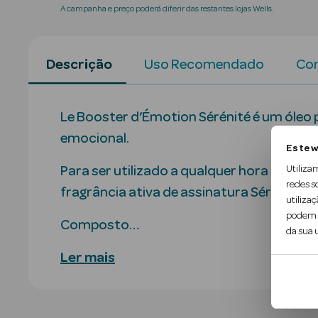
A campanha e preço poderá diferir das restantes lojas Wells.
Descrição
Uso Recomendado
Con
Le Booster d’Émotion Sérénité é um óleo
emocional.
Este w
Utiliza
Para ser utilizado a qualquer hora do dia
redes s
fragrância ativa de assinatura Sérénité 
utilizaç
podem c
Composto…
da sua u
Ler mais