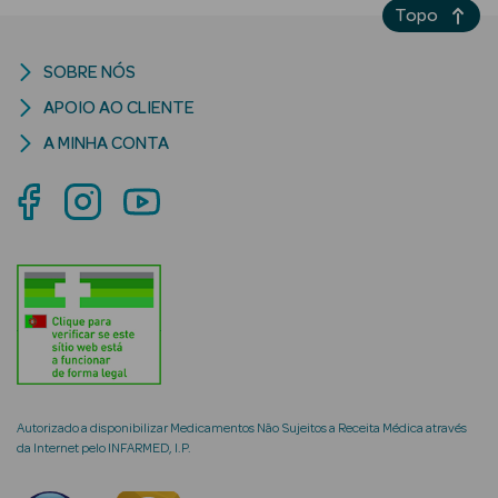
Topo
SOBRE NÓS
APOIO AO CLIENTE
mética Rosto e
A MINHA CONTA
Ver Tudo
Cosmética
Rosto
Hidratantes
Séruns Faciais
Creme de Olhos
Autorizado a disponibilizar Medicamentos Não Sujeitos a Receita Médica através
da Internet pelo INFARMED, I.P.
Anti-
envelhecimento