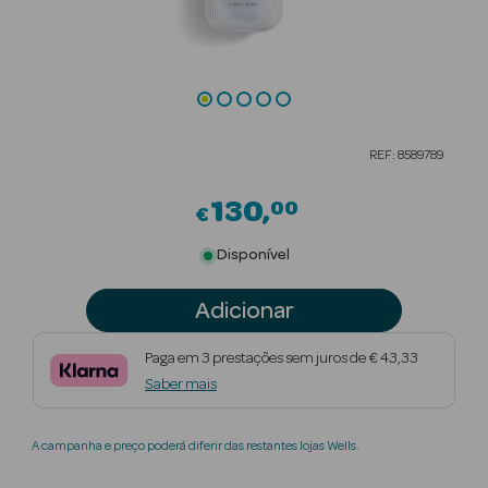
Beauty Season
Cuidados de
Cabelo
Beauty Season
REF: 8589789
Maquilhagem
130
00
€
Beauty Season
Maquilhagem
Disponível
Luxo
Adicionar
Beauty Season
Nutricosmética
Paga em 3 prestações sem juros de € 43,33
Saber mais
Beauty Season
Perfumes
A campanha e preço poderá diferir das restantes lojas Wells.
Beauty Season