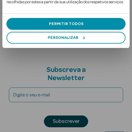
recolhidas por estes a partir da sua utilização dos respetivos serviços.
Contra-indicações
Ingredientes
PERMITIR TODOS
Nota adicional
PERSONALIZAR
Ver Tudo
Solares
Subscreva a
Corpo
Newsletter
Rosto
Digite o seu e-mail
Lábios
Solares Bebé e
Subscrever
Criança