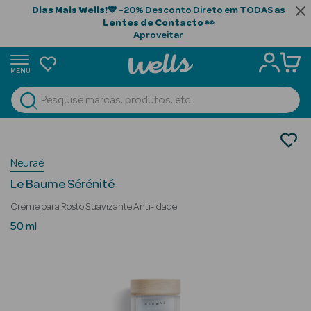
Dias Mais Wells!
💙 -20% Desconto Direto em TODAS as
Lentes de Contacto
👀
Aproveitar
MENU
portunidades
Ver Tudo
Beauty Season
Cosmética Rosto e Corpo
Cosmética Rosto Luxo
Beauty Season
Neuraé
Anti-envelhecimento
Cabelo
Le Baume Sérénité
Profissional
Creme para Rosto Suavizante Anti-idade
Beauty Season
50 ml
Cosmética
Beauty Season
Cosmética
Luxo