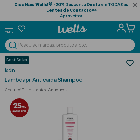
Dias Mais Wells!
💙 -20% Desconto Direto em TODAS as
Lentes de Contacto
👀
Aproveitar
MENU
portunidades
Ver Tudo
Beauty Season
Best Seller
Cabelo
Isdin
Limpeza
Beauty Season
Champôs
Cabelo
Lambdapil Anticaída Shampoo
Profissional
Champô Estimulante e Antiqueda
Beauty Season
25
%
Cosmética
SOBRE PVPR
Beauty Season
Cosmética
Luxo