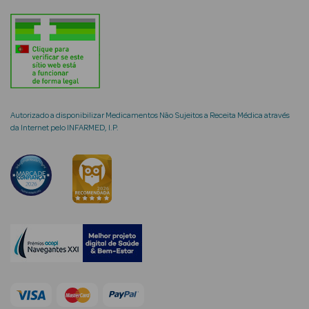
mética Rosto e
Autorizado a disponibilizar Medicamentos Não Sujeitos a Receita Médica através
Ver Tudo
da Internet pelo INFARMED, I.P.
Cosmética
Rosto
Hidratantes
Séruns Faciais
Creme de Olhos
Anti-
envelhecimento