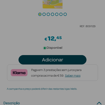
Beauty Season
Cuidados de
Cabelo
REF: 8091129
Beauty Season
Maquilhagem
12
45
€
Beauty Season
Disponível
Maquilhagem
Luxo
Adicionar
Beauty Season
Paga em 3 prestações sem juros para
Nutricosmética
compras acima de € 59.
Saber mais
Beauty Season
A campanha e preço poderá diferir das restantes lojas Wells.
Perfumes
Beauty Season
Descrição