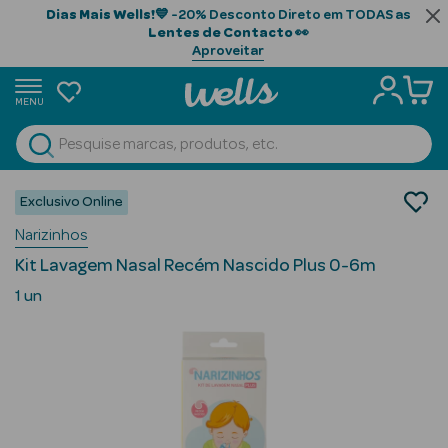
Dias Mais Wells!
💙 -20% Desconto Direto em TODAS as
Lentes de Contacto
👀
Aproveitar
MENU
portunidades
Ver Tudo
Beauty Season
Bebé e Mamã
Exclusivo Online
Saúde e bem-estar Bebé
Beauty Season
Narizinhos
Higiene Nasal
Cabelo
Kit Lavagem Nasal Recém Nascido Plus 0-6m
Profissional
1 un
Beauty Season
Cosmética
Beauty Season
Cosmética
Luxo