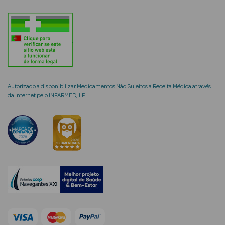
mética Rosto e
Autorizado a disponibilizar Medicamentos Não Sujeitos a Receita Médica através
Ver Tudo
da Internet pelo INFARMED, I.P.
Cosmética
Rosto
Hidratantes
Séruns Faciais
Creme de Olhos
Anti-
envelhecimento