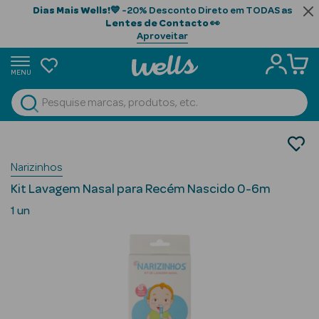
Dias Mais Wells!
💙 -20% Desconto Direto em TODAS as
Lentes de Contacto
👀
Aproveitar
MENU
portunidades
Ver Tudo
Beauty Season
Bebé e Mamã
Saúde e bem-estar Bebé
Beauty Season
Narizinhos
Higiene Nasal
Cabelo
Kit Lavagem Nasal para Recém Nascido 0-6m
Profissional
1 un
Beauty Season
Cosmética
Beauty Season
Cosmética
Luxo