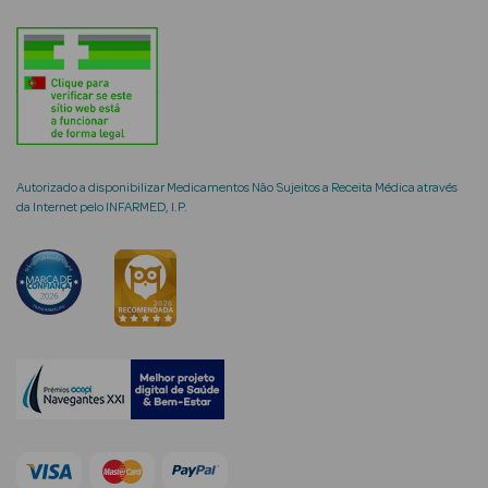
mética Rosto e
Autorizado a disponibilizar Medicamentos Não Sujeitos a Receita Médica através
Ver Tudo
da Internet pelo INFARMED, I.P.
Cosmética
Rosto
Hidratantes
Séruns Faciais
Creme de Olhos
Anti-
envelhecimento