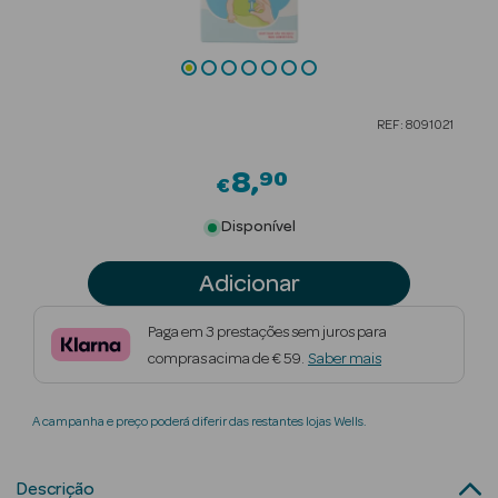
Beauty Season
Cuidados de
Cabelo
REF: 8091021
Beauty Season
Maquilhagem
8
90
€
Beauty Season
Disponível
Maquilhagem
Luxo
Adicionar
Beauty Season
Paga em 3 prestações sem juros para
Nutricosmética
compras acima de € 59.
Saber mais
Beauty Season
A campanha e preço poderá diferir das restantes lojas Wells.
Perfumes
Beauty Season
Descrição