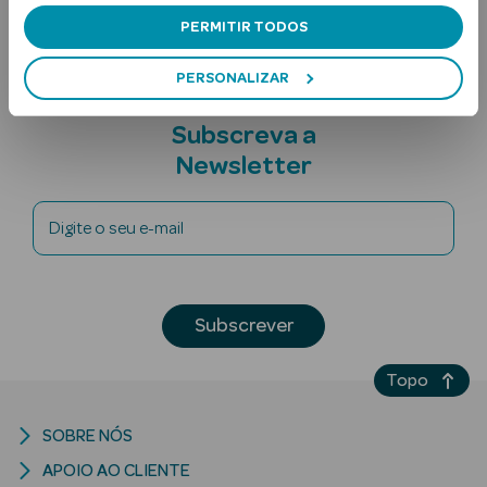
PERMITIR TODOS
PERSONALIZAR
Subscreva a
Newsletter
Ver Tudo
Digite o seu e-mail
Solares
Corpo
Subscrever
Rosto
Lábios
Topo
Solares Bebé e
SOBRE NÓS
Criança
APOIO AO CLIENTE