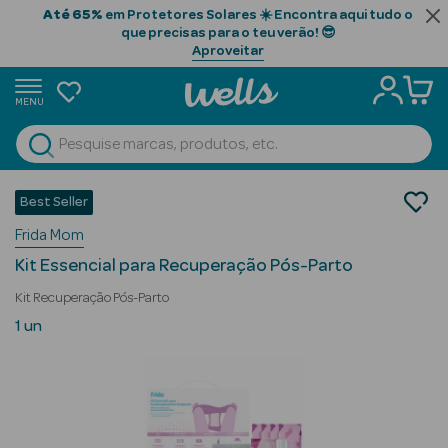
Até 65%
em Protetores Solares ☀️ Encontra aqui tudo o
que precisas para o teu verão! 😎
Aproveitar
MENU
portunidades
Ver Tudo
Beauty Season
Bebé e Mamã
Best Seller
Mamã
Beauty Season
Frida Mom
Cuidados Pós-Parto
Cabelo
Kit Essencial para Recuperação Pós-Parto
Profissional
Kit Recuperação Pós-Parto
Beauty Season
1 un
Cosmética
Beauty Season
Cosmética
Luxo