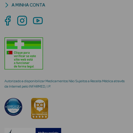
A MINHA CONTA
mética Rosto e
Ver Tudo
Cosmética
Rosto
Hidratantes
Autorizado a disponibilizar Medicamentos Não Sujeitos a Receita Médica através
da Internet pelo INFARMED, I.P.
Séruns Faciais
Creme de Olhos
Anti-
envelhecimento