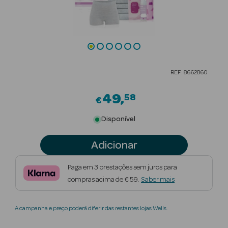
Beauty Season
Cuidados de
Cabelo
Beauty Season
REF: 8662860
Maquilhagem
49
58
€
Beauty Season
Maquilhagem
Disponível
Luxo
Adicionar
Beauty Season
Nutricosmética
Paga em 3 prestações sem juros para
compras acima de € 59.
Saber mais
Beauty Season
Perfumes
A campanha e preço poderá diferir das restantes lojas Wells.
Beauty Season