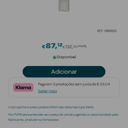
Beauty Season
Cuidados de
Cabelo
REF: 8189826
Beauty Season
Maquilhagem
87
12
Price reduced from
€
132
PVPR
00
€
Beauty Season
Disponível
Maquilhagem
Luxo
Adicionar
Beauty Season
Paga em 3 prestações sem juros de € 29,04
Nutricosmética
Saber mais
Beauty Season
A campanha e preço poderá diferir das restantes lojas Wells.
Perfumes
Por PVPR deve entender-se o preço de venda sugerido ou recomendado pelo
fabricante, produtor ou fornecedor.
Beauty Season