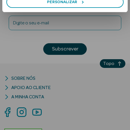
PERSONALIZAR
Newsletter
Digite o seu e-mail
Subscrever
Ver Tudo
Solares
Topo
Corpo
SOBRE NÓS
APOIO AO CLIENTE
Rosto
A MINHA CONTA
Lábios
Solares Bebé e
Criança