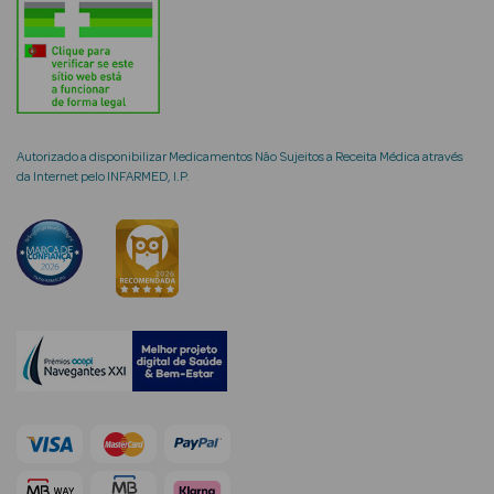
mética Rosto e
Autorizado a disponibilizar Medicamentos Não Sujeitos a Receita Médica através
da Internet pelo INFARMED, I.P.
Ver Tudo
Cosmética
Rosto
Hidratantes
Séruns Faciais
Creme de Olhos
Anti-
envelhecimento