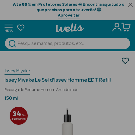
Até 65%
em Protetores Solares ☀️ Encontra aqui tudo o
que precisas para o teu verão! 😎
Aproveitar
MENU
portunidades
Ver Tudo
Beauty Season
Perfumes
Perfumes Homem
Beauty Season
Issey Miyake
Eau de Toilette
Cabelo
Issey Miyake Le Sel d'Issey Homme EDT Refill
Profissional
Recarga de Perfume Homem Amadeirado
Beauty Season
150 ml
Cosmética
34
%
Beauty Season
SOBRE PVPR
Cosmética
Luxo