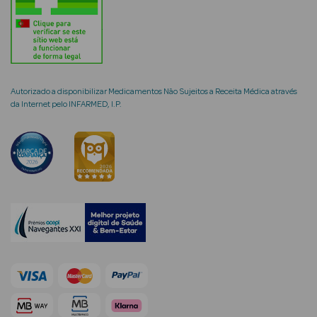
mética Rosto e
Autorizado a disponibilizar Medicamentos Não Sujeitos a Receita Médica através
da Internet pelo INFARMED, I.P.
Ver Tudo
Cosmética
Rosto
Hidratantes
Séruns Faciais
Creme de Olhos
Anti-
envelhecimento