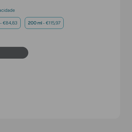
acidade
- €84,83
200 ml
- €115,97