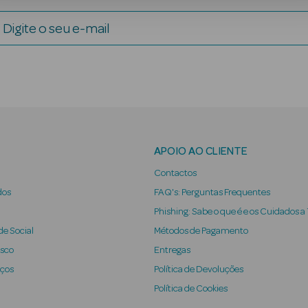
Digite o seu e-mail
APOIO AO CLIENTE
Contactos
dos
FAQ's: Perguntas Frequentes
Phishing: Sabe o que é e os Cuidados a
e Social
Métodos de Pagamento
osco
Entregas
iços
Política de Devoluções
Política de Cookies