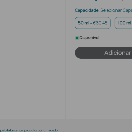
Capacidade:
Selecionar Cap
50 ml
- €69,45
100 ml
Disponível
Adicionar
elo fabricante, produtor ou fornecedor.