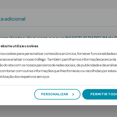
a adicional
ue tem dentro de si com o novo INVICTUS PARFUM de R
nas.
ebsite utiliza cookies
mos cookies para personalizar conteúdo e anúncios, fornecer funcionalidades 
 Invictus Parfum é uma poderosa fragrância aromá
ociais e analisar o nosso tráfego. Também partilhamos informações acerca da
ão do site com os nossos parceiros de redes sociais, de publicidade e de análise
tivo numa j…
ombinar com outras informações que lhes forneceu ou recolhidas por estes a
tilização dos respetivos serviços.
PERSONALIZAR
PERMITIR TOD