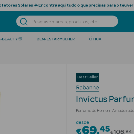
tetores Solares ☀️ Encontra aqui tudo o que precisas para o teu ver
K-BEAUTY 🌸
BEM-ESTAR MULHER
ÓTICA
Best Seller
Rabanne
Invictus Parf
Perfume de Homem Amadeirad
desde
69
45
€
Price r
106
84
€