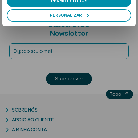
PERMITIR TODOS
PERSONALIZAR
Subscreva a
Newsletter
Digite o seu e-mail
Ver Tudo
Solares
Subscrever
Corpo
Rosto
Topo
Lábios
SOBRE NÓS
APOIO AO CLIENTE
Solares Bebé e
Criança
A MINHA CONTA