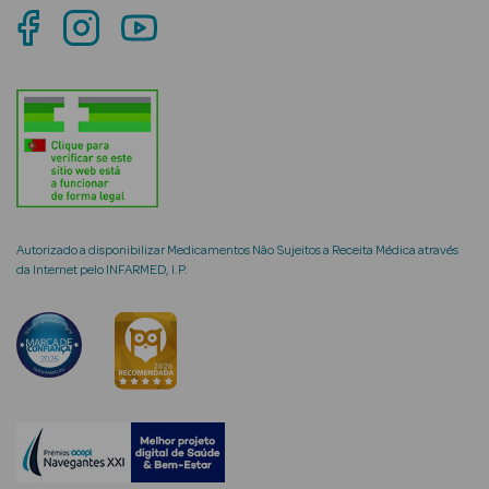
mética Rosto e
Ver Tudo
Cosmética
Rosto
Autorizado a disponibilizar Medicamentos Não Sujeitos a Receita Médica através
da Internet pelo INFARMED, I.P.
Hidratantes
Séruns Faciais
Creme de Olhos
Anti-
envelhecimento