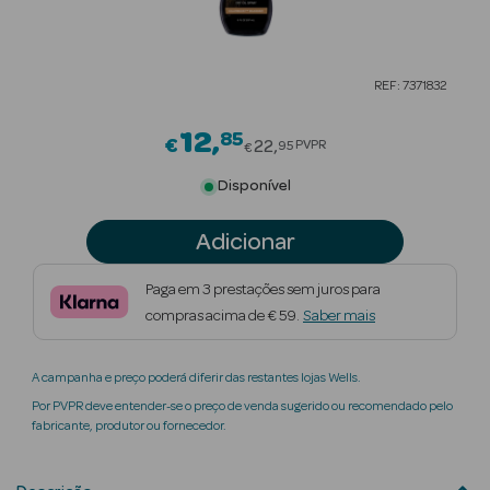
Beauty Season
Cuidados de
REF: 7371832
Cabelo
12
85
Price reduced from
Beauty Season
€
22
PVPR
95
€
Maquilhagem
Disponível
Beauty Season
Adicionar
Maquilhagem
Luxo
Paga em 3 prestações sem juros para
compras acima de € 59.
Saber mais
Beauty Season
Nutricosmética
A campanha e preço poderá diferir das restantes lojas Wells.
Beauty Season
Por PVPR deve entender-se o preço de venda sugerido ou recomendado pelo
Perfumes
fabricante, produtor ou fornecedor.
Beauty Season