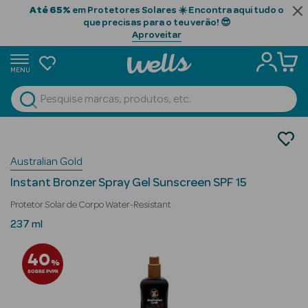
Até 65%
em Protetores Solares ☀️ Encontra aqui tudo o
que precisas para o teu verão! 😎
Aproveitar
MENU
portunidades
Ver Tudo
Beauty Season
Cosmética Rosto e Corpo
Cosmética Corpo Luxo
Beauty Season
Australian Gold
Protetores Solares
Cabelo
Instant Bronzer Spray Gel Sunscreen SPF 15
Profissional
Protetor Solar de Corpo Water-Resistant
Beauty Season
237 ml
Cosmética
40
%
Beauty Season
SOBRE PVPR
Cosmética
Luxo