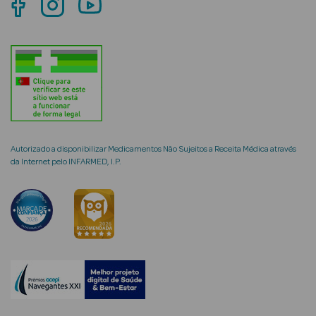
mética Rosto e
Ver Tudo
Cosmética
Autorizado a disponibilizar Medicamentos Não Sujeitos a Receita Médica através
Rosto
da Internet pelo INFARMED, I.P.
Hidratantes
Séruns Faciais
Creme de Olhos
Anti-
envelhecimento