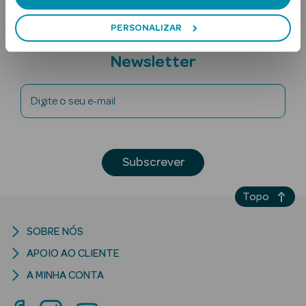
PERSONALIZAR
Subscreva a
Newsletter
Digite o seu e-mail
Ver Tudo
Solares
Subscrever
Corpo
Topo
Rosto
SOBRE NÓS
Lábios
APOIO AO CLIENTE
Solares Bebé e
A MINHA CONTA
Criança